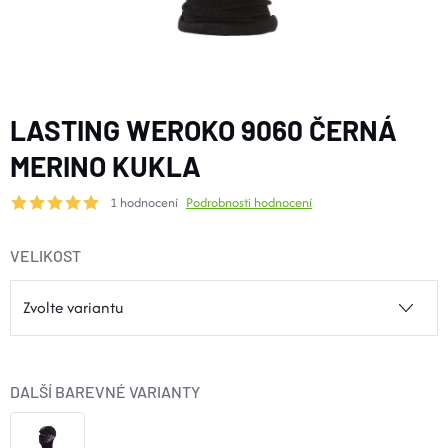
BOTY A PONOŽKY
DOPLŇKY
LASTING WEROKO 9060 ČERNÁ
VYBAVENÍ
MERINO KUKLA
1 hodnocení
Podrobnosti hodnocení
CYKLISTIKA
VELIKOST
Značky
Velikosti
Kontakty
Napište nám
Slovník pojmů
Nákup pro kolektiv
Slevové kódy
Blog
Doprava a platba
Mimosoudní řešení sporů
DALŠÍ BAREVNÉ VARIANTY
Obchodní podmínky
Ochrana osobních údajů
Reklamace
Výměna a vrácení
Stav objednávky