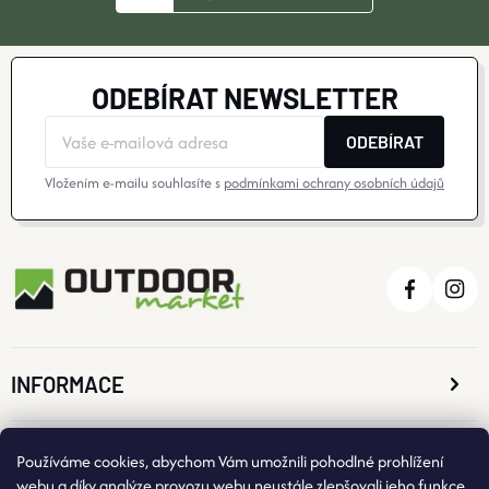
ODEBÍRAT NEWSLETTER
ODEBÍRAT
Vložením e-mailu souhlasíte s
podmínkami ochrany osobních údajů
INFORMACE
O NÁKUPU
Používáme cookies, abychom Vám umožnili pohodlné prohlížení
webu a díky analýze provozu webu neustále zlepšovali jeho funkce,