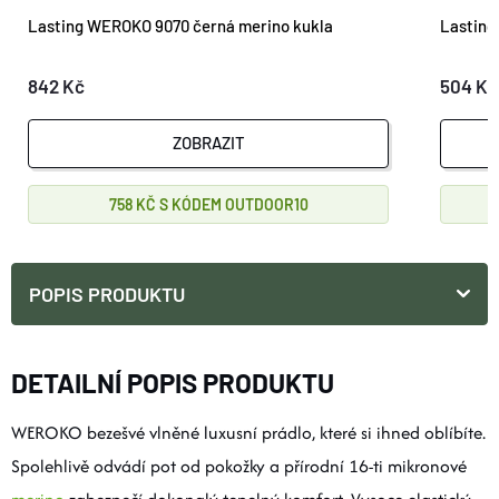
Lasting WEROKO 9070 černá merino kukla
Lasting
842 Kč
504 Kč
ZOBRAZIT
758 KČ
OUTDOOR10
POPIS PRODUKTU
DETAILNÍ POPIS PRODUKTU
WEROKO bezešvé vlněné luxusní prádlo, které si ihned oblíbíte.
Spolehlivě odvádí pot od pokožky a přírodní 16-ti mikronové