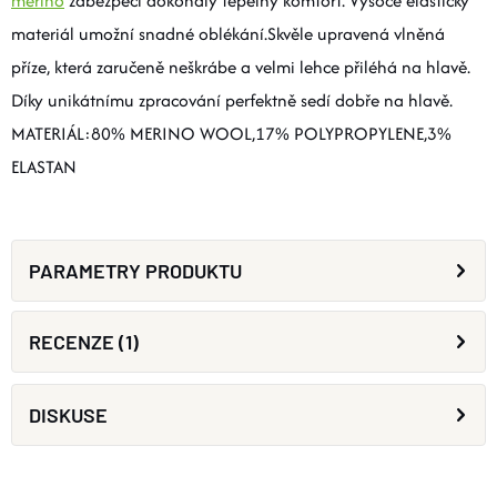
merino
zabezpečí dokonalý tepelný komfort. Vysoce elastický
materiál umožní snadné oblékání.Skvěle upravená vlněná
příze, která zaručeně neškrábe a velmi lehce přiléhá na hlavě.
Díky unikátnímu zpracování perfektně sedí dobře na hlavě.
MATERIÁL:80% MERINO WOOL,17% POLYPROPYLENE,3%
ELASTAN
PARAMETRY PRODUKTU
RECENZE (1)
DISKUSE