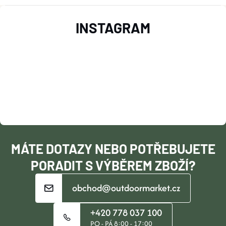
Z
INSTAGRAM
Á
P
A
T
Í
MÁTE DOTAZY NEBO POTŘEBUJETE
PORADIT S VÝBĚREM ZBOŽÍ?
obchod@outdoormarket.cz
+420 778 037 100
PO - PÁ 8:00 - 17:00