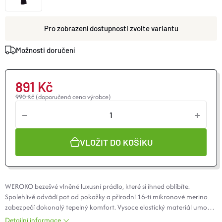
O nás
Moje objednávka
zvolte variantu
Možnosti doručení
891 Kč
990 Kč
(doporučená cena výrobce)
VLOŽIT DO KOŠÍKU
WEROKO bezešvé vlněné luxusní prádlo, které si ihned oblíbíte.
Spolehlivě odvádí pot od pokožky a přírodní 16-ti mikronové
merino
zabezpečí dokonalý tepelný komfort. Vysoce elastický materiál umožní
snadné oblékání.Skvěle upravená vlněná příze, která zaručeně
Detailní informace