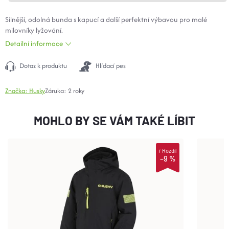
Silnější, odolná bunda s kapucí a další perfektní výbavou pro malé
milovníky lyžování.
Detailní informace
Dotaz k produktu
Hlídací pes
Značka:
Husky
Záruka
:
2 roky
MOHLO BY SE VÁM TAKÉ LÍBIT
i
Rozdíl
–9 %