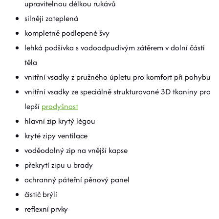
upravitelnou délkou rukávů
silněji zateplená
kompletně podlepené švy
lehká podšívka s vodoodpudivým zátěrem v dolní části
těla
vnitřní vsadky z pružného úpletu pro komfort při pohybu
vnitřní vsadky ze speciálně strukturované 3D tkaniny pro
lepší
prodyšnost
hlavní zip krytý légou
kryté zipy ventilace
voděodolný zip na vnější kapse
překrytí zipu u brady
ochranný páteřní pěnový panel
čistič brýlí
reflexní prvky