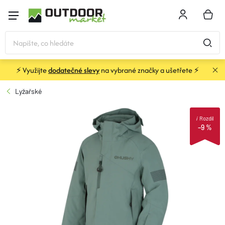
Přejít
na
NÁKU
obsah
KOŠÍK
⚡ Využijte
dodatečné slevy
na vybrané značky a ušetřete ⚡
STANY
Lyžařské
SPACÁKY
i
Rozdíl
–9 %
BATOHY A TAŠKY
KARIMATKY
OBLEČENÍ