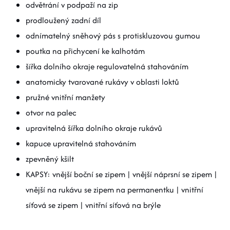
odvětrání v podpaží na zip
prodloužený zadní díl
odnímatelný sněhový pás s protiskluzovou gumou
poutka na přichycení ke kalhotám
šířka dolního okraje regulovatelná stahováním
anatomicky tvarované rukávy v oblasti loktů
pružné vnitřní manžety
otvor na palec
upravitelná šířka dolního okraje rukávů
kapuce upravitelná stahováním
zpevněný kšilt
KAPSY: vnější boční se zipem | vnější náprsní se zipem |
vnější na rukávu se zipem na permanentku | vnitřní
síťová se zipem | vnitřní síťová na brýle