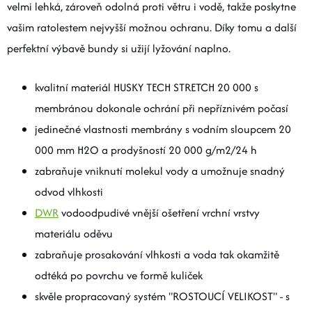
velmi lehká, zároveň odolná proti větru i vodě, takže poskytne
vašim ratolestem nejvyšší možnou ochranu. Díky tomu a další
perfektní výbavě bundy si užijí lyžování naplno.
kvalitní materiál HUSKY TECH STRETCH 20 000 s
membránou dokonale ochrání při nepříznivém počasí
jedinečné vlastnosti membrány s vodním sloupcem 20
000 mm H2O a prodyšností 20 000 g/m2/24 h
zabraňuje vniknutí molekul vody a umožnuje snadný
odvod vlhkosti
DWR
vodoodpudivé vnější ošetření vrchní vrstvy
materiálu oděvu
zabraňuje prosakování vlhkosti a voda tak okamžitě
odtéká po povrchu ve formě kuliček
skvěle propracovaný systém "ROSTOUCÍ VELIKOST" - s