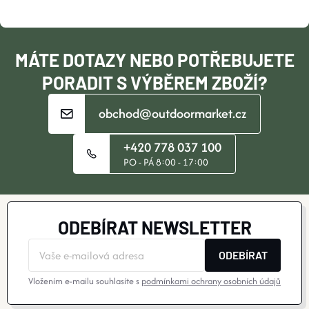
T
Í
MÁTE DOTAZY NEBO POTŘEBUJETE
PORADIT S VÝBĚREM ZBOŽÍ?
obchod@outdoormarket.cz
+420 778 037 100
PO - PÁ 8:00 - 17:00
ODEBÍRAT NEWSLETTER
ODEBÍRAT
Vložením e-mailu souhlasíte s
podmínkami ochrany osobních údajů