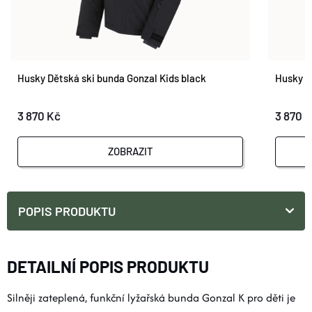
Husky Dětská ski bunda Gonzal Kids black
Husky D
3 870 Kč
3 870 
ZOBRAZIT
POPIS PRODUKTU
DETAILNÍ POPIS PRODUKTU
Silněji zateplená, funkční lyžařská bunda Gonzal K pro děti je