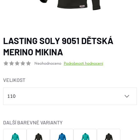
BOTY A PONOŽKY
DOPLŇKY
LASTING SOLY 9051 DĚTSKÁ
VYBAVENÍ
MERINO MIKINA
Neohodnoceno
Podrobnosti hodnocení
CYKLISTIKA
VELIKOST
Značky
Velikosti
Kontakty
Napište nám
Slovník pojmů
Nákup pro kolektiv
Slevové kódy
Blog
Doprava a platba
Mimosoudní řešení sporů
DALŠÍ BAREVNÉ VARIANTY
Obchodní podmínky
Ochrana osobních údajů
Reklamace
Výměna a vrácení
Stav objednávky