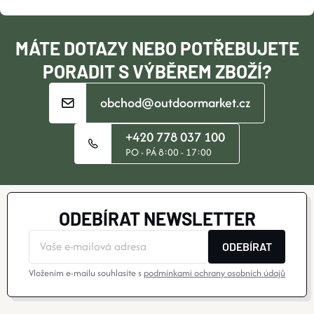
T
Í
MÁTE DOTAZY NEBO POTŘEBUJETE
PORADIT S VÝBĚREM ZBOŽÍ?
obchod@outdoormarket.cz
+420 778 037 100
PO - PÁ 8:00 - 17:00
ODEBÍRAT NEWSLETTER
ODEBÍRAT
Vložením e-mailu souhlasíte s
podmínkami ochrany osobních údajů