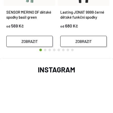
SENSOR MERINO DF dětské
Lasting JONAT 9999 černé
spodky basil green
dětské funkční spodky
569 Kč
680 Kč
od
od
ZOBRAZIT
ZOBRAZIT
Z
INSTAGRAM
Á
P
A