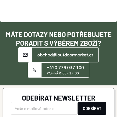
A
T
Í
MÁTE DOTAZY NEBO POTŘEBUJETE
PORADIT S VÝBĚREM ZBOŽÍ?
obchod@outdoormarket.cz
+420 778 037 100
PO - PÁ 8:00 - 17:00
ODEBÍRAT NEWSLETTER
ODEBÍRAT