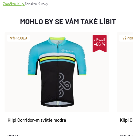
Značka:
Kilpi
Záruka
:
2 roky
MOHLO BY SE VÁM TAKÉ LÍBIT
VÝPRODEJ
VÝPROD
i
Rozdíl
–66 %
Kilpi Corridor-m světle modrá
Kilpi C