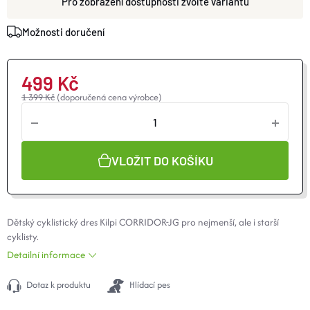
zvolte variantu
O nás
Moje objednávka
Možnosti doručení
499 Kč
1 399 Kč
(doporučená cena výrobce)
VLOŽIT DO KOŠÍKU
Dětský cyklistický dres Kilpi CORRIDOR-JG pro nejmenší, ale i starší
cyklisty.
Detailní informace
Dotaz k produktu
Hlídací pes