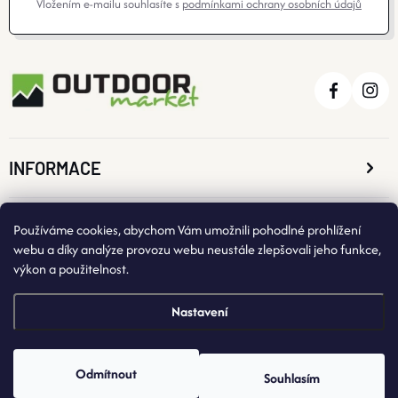
Vložením e-mailu souhlasíte s
podmínkami ochrany osobních údajů
INFORMACE
O NÁKUPU
Používáme cookies, abychom Vám umožnili pohodlné prohlížení
webu a díky analýze provozu webu neustále zlepšovali jeho funkce,
výkon a použitelnost.
KONTAKTNÍ ÚDAJE
Nastavení
Odmítnout
Souhlasím
Copyright 2026
OutdoorMarket
. Všechna práva vyhrazena.