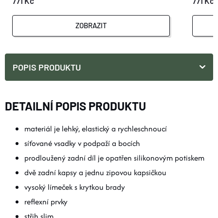
771 Kč
771 Kč
ZOBRAZIT
POPIS PRODUKTU
DETAILNÍ POPIS PRODUKTU
materiál je lehký, elastický a rychleschnoucí
síťované vsadky v podpaží a bocích
prodloužený zadní díl je opatřen silikonovým potiskem
dvě zadní kapsy a jednu zipovou kapsičkou
vysoký límeček s krytkou brady
reflexní prvky
střih slim