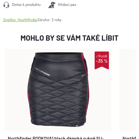
Dotaz k produktu
Hlídací pes
Značka:
Northfinder
Záruka
:
2 roky
MOHLO BY SE VÁM TAKÉ LÍBIT
i
Rozdíl
–35 %
Northfinder PODKOVA1 black dámská sukně SU-
Northfi