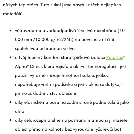
nízkých teplotách. Tuto sukni jsme navrhli z těch nejlepších
materiálů.
větruvzdorná a vodoodpudivá 2-vrstvá membrána (10
000 mm /10 000 g/m2/24h) na povrchu z ní činí
spolehlivou ochrannou vrstvu
o tvůj tepelný komfort stará špičková izolace
Polartec
®
Alpha® Direct, která zajišťuje aktivní termoregulaci - její
použití výrazně snižuje hmotnost sukně, jelikož
nepotřebuje
vnitřní podšívku a její vlákna se dotýkají
přímo základní vrstvy oblečení
díky elastickému pasu na zadní straně padne sukně jako
ulitá
díky celorozepínatelnému postrannímu zipu si ji můžete
obléct přímo na kalhoty bez vyzouvání lyžařek či bot