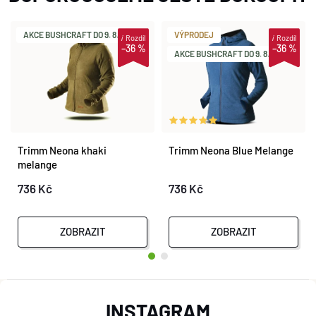
AKCE BUSHCRAFT DO 9. 8.
VÝPRODEJ
i
Rozdíl
i
Rozdíl
–36 %
–36 %
AKCE BUSHCRAFT DO 9. 8.
Trimm Neona khaki
Trimm Neona Blue Melange
melange
736 Kč
736 Kč
ZOBRAZIT
ZOBRAZIT
Z
INSTAGRAM