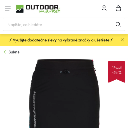
Přejít
na
NÁKU
obsah
KOŠÍK
⚡ Využijte
dodatečné slevy
na vybrané značky a ušetřete ⚡
STANY
Sukně
SPACÁKY
i
Rozdíl
–35 %
BATOHY A TAŠKY
KARIMATKY
OBLEČENÍ