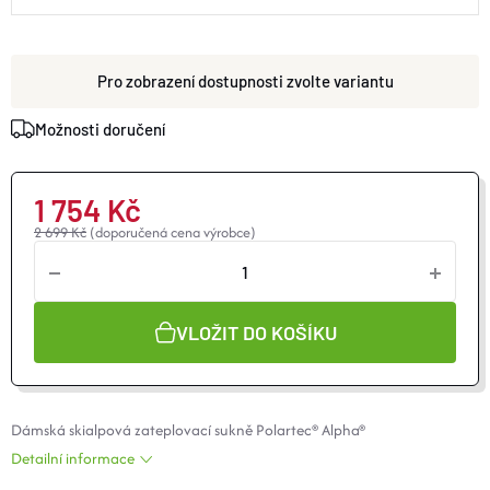
O nás
Moje objednávka
zvolte variantu
Možnosti doručení
1 754 Kč
2 699 Kč
(doporučená cena výrobce)
VLOŽIT DO KOŠÍKU
Dámská skialpová zateplovací sukně
Polartec
® Alpha®
Detailní informace