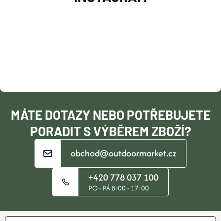
Á
P
A
T
Í
MÁTE DOTAZY NEBO POTŘEBUJETE
PORADIT S VÝBĚREM ZBOŽÍ?
obchod@outdoormarket.cz
+420 778 037 100
PO - PÁ 8:00 - 17:00