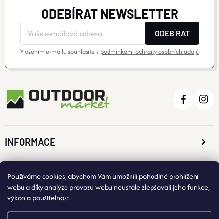
ODEBÍRAT NEWSLETTER
ODEBÍRAT
Vložením e-mailu souhlasíte s
podmínkami ochrany osobních údajů
INFORMACE
O NÁKUPU
Používáme cookies, abychom Vám umožnili pohodlné prohlížení
webu a díky analýze provozu webu neustále zlepšovali jeho funkce,
výkon a použitelnost.
KONTAKTNÍ ÚDAJE