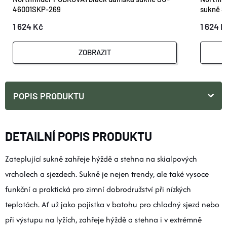
46001SKP-269
sukně 
1 624 Kč
1 624 K
ZOBRAZIT
POPIS PRODUKTU
DETAILNÍ POPIS PRODUKTU
Zateplující sukně zahřeje hýždě a stehna na skialpových
vrcholech a sjezdech. Sukně je nejen trendy, ale také vysoce
funkční a praktická pro zimní dobrodružství při nízkých
teplotách. Ať už jako pojistka v batohu pro chladný sjezd nebo
při výstupu na lyžích, zahřeje hýždě a stehna i v extrémně