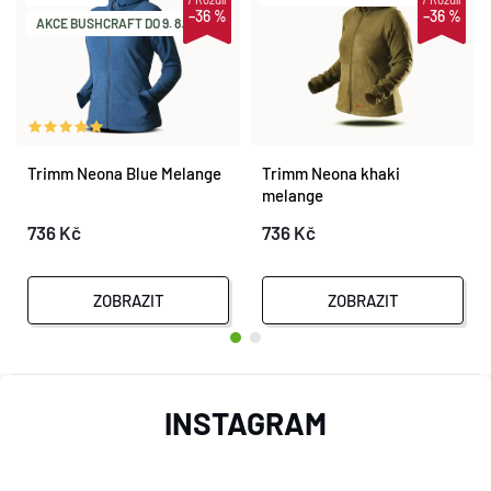
–36 %
–36 %
AKCE BUSHCRAFT DO 9. 8.
Trimm Neona Blue Melange
Trimm Neona khaki
melange
736 Kč
736 Kč
ZOBRAZIT
ZOBRAZIT
Z
INSTAGRAM
Á