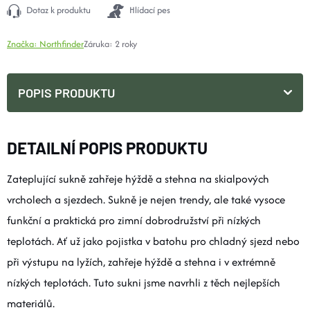
Dotaz k produktu
Hlídací pes
Značka:
Northfinder
Záruka
:
2 roky
POPIS PRODUKTU
DETAILNÍ POPIS PRODUKTU
Zateplující sukně zahřeje hýždě a stehna na skialpových
vrcholech a sjezdech. Sukně je nejen trendy, ale také vysoce
funkční a praktická pro zimní dobrodružství při nízkých
teplotách. Ať už jako pojistka v batohu pro chladný sjezd nebo
při výstupu na lyžích, zahřeje hýždě a stehna i v extrémně
nízkých teplotách. Tuto sukni jsme navrhli z těch nejlepších
materiálů.