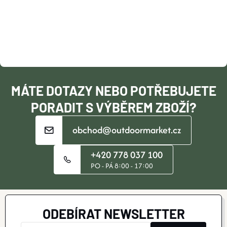
P
A
T
Í
MÁTE DOTAZY NEBO POTŘEBUJETE
PORADIT S VÝBĚREM ZBOŽÍ?
obchod@outdoormarket.cz
+420 778 037 100
PO - PÁ 8:00 - 17:00
ODEBÍRAT NEWSLETTER