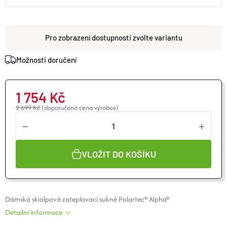
O nás
Moje objednávka
zvolte variantu
Možnosti doručení
1 754 Kč
2 699 Kč
(doporučená cena výrobce)
VLOŽIT DO KOŠÍKU
Dámská skialpová zateplovací sukně
Polartec
® Alpha®
Detailní informace