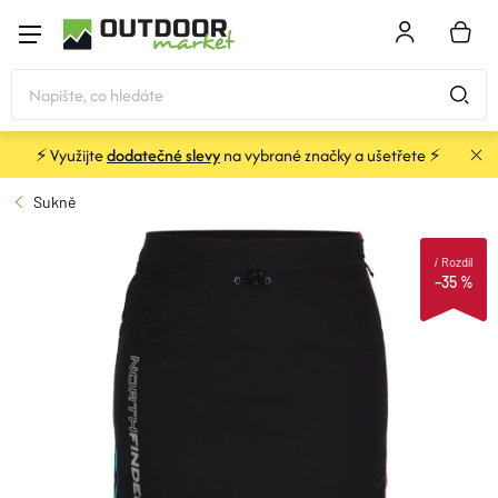
Přejít
na
NÁKU
obsah
KOŠÍK
⚡ Využijte
dodatečné slevy
na vybrané značky a ušetřete ⚡
STANY
Sukně
SPACÁKY
i
Rozdíl
–35 %
BATOHY A TAŠKY
KARIMATKY
OBLEČENÍ