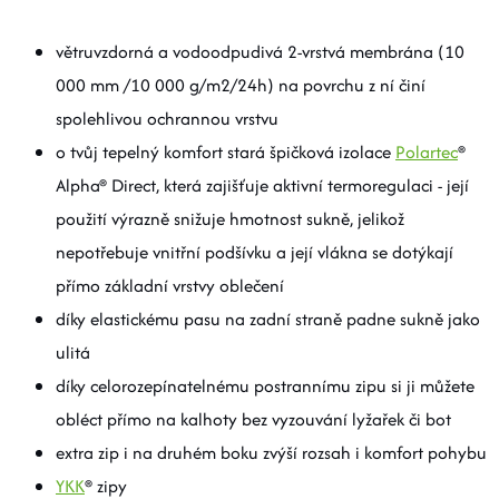
větruvzdorná a vodoodpudivá 2-vrstvá membrána (10
000 mm /10 000 g/m2/24h) na povrchu z ní činí
spolehlivou ochrannou vrstvu
o tvůj tepelný komfort stará špičková izolace
Polartec
®
Alpha® Direct, která zajišťuje aktivní termoregulaci - její
použití výrazně snižuje hmotnost sukně, jelikož
nepotřebuje
vnitřní podšívku a její vlákna se dotýkají
přímo základní vrstvy oblečení
díky elastickému pasu na zadní straně padne sukně jako
ulitá
díky celorozepínatelnému postrannímu zipu si ji můžete
obléct přímo na kalhoty bez vyzouvání lyžařek či bot
extra zip i na druhém boku zvýší rozsah i komfort pohybu
YKK
® zipy