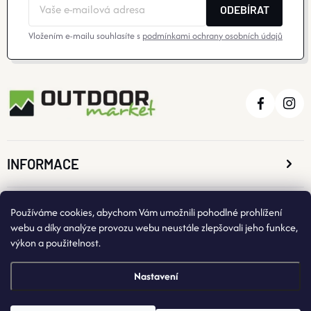
ODEBÍRAT
Vložením e-mailu souhlasíte s
podmínkami ochrany osobních údajů
INFORMACE
O NÁKUPU
Používáme cookies, abychom Vám umožnili pohodlné prohlížení
webu a díky analýze provozu webu neustále zlepšovali jeho funkce,
výkon a použitelnost.
KONTAKTNÍ ÚDAJE
Nastavení