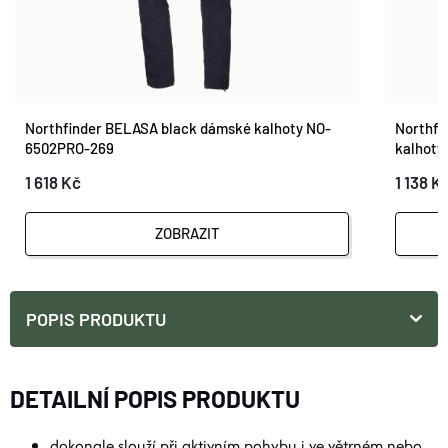
Northfinder BELASA black dámské kalhoty NO-
Northfi
6502PRO-269
kalhoty
1 618 Kč
1 138 K
ZOBRAZIT
POPIS PRODUKTU
DETAILNÍ POPIS PRODUKTU
dokonale slouží při aktivním pohybu i ve větrném nebo