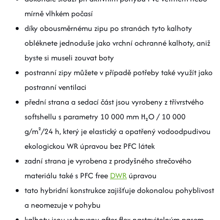
mírně vlhkém počasí
díky obousměrnému zipu po stranách tyto kalhoty
obléknete jednoduše jako vrchní ochranné kalhoty, aniž
byste si museli zouvat boty
postranní zipy můžete v případě potřeby také využít jako
postranní ventilaci
přední strana a sedací část jsou vyrobeny z třívrstvého
softshellu s parametry 10 000 mm H₂O / 10 000
g/m²/24 h, který je elastický a opatřený vodoodpudivou
ekologickou WR úpravou bez PFC látek
zadní strana je vyrobena z prodyšného strečového
materiálu také s PFC free
DWR
úpravou
tato hybridní konstrukce zajišťuje dokonalou pohyblivost
a neomezuje v pohybu
kalhoty jsou vybaveny after-flex nastavitelným pasem