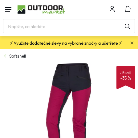
Přejít
na
NÁKU
obsah
KOŠÍK
⚡ Využijte
dodatečné slevy
na vybrané značky a ušetřete ⚡
STANY
Softshell
SPACÁKY
i
Rozdíl
–35 %
BATOHY A TAŠKY
KARIMATKY
OBLEČENÍ