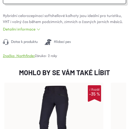
Hybridní celorozepínací softshellové kalhoty jsou ideální pro turistiku,
VHT i volný čas během podzimních, zimních a časných jarních měsíců.
Detailní informace
Dotaz k produktu
Hlídací pes
Značka:
Northfinder
Záruka
:
2 roky
MOHLO BY SE VÁM TAKÉ LÍBIT
i
Rozdíl
–35 %