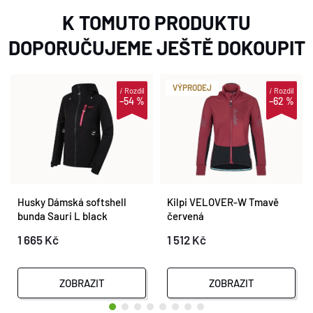
K TOMUTO PRODUKTU
DOPORUČUJEME JEŠTĚ DOKOUPIT
VÝPRODEJ
i
Rozdíl
i
Rozdíl
–54 %
–62 %
Husky Dámská softshell
Kilpi VELOVER-W Tmavě
bunda Sauri L black
červená
1 665 Kč
1 512 Kč
ZOBRAZIT
ZOBRAZIT