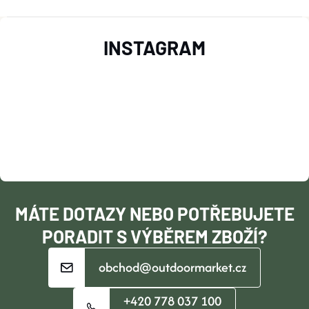
Z
INSTAGRAM
Á
P
A
T
Í
MÁTE DOTAZY NEBO POTŘEBUJETE
PORADIT S VÝBĚREM ZBOŽÍ?
obchod@outdoormarket.cz
+420 778 037 100