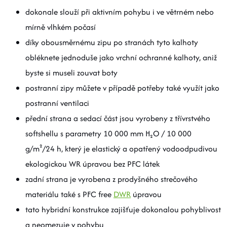
dokonale slouží při aktivním pohybu i ve větrném nebo
mírně vlhkém počasí
díky obousměrnému zipu po stranách tyto kalhoty
obléknete jednoduše jako vrchní ochranné kalhoty, aniž
byste si museli zouvat boty
postranní zipy můžete v případě potřeby také využít jako
postranní ventilaci
přední strana a sedací část jsou vyrobeny z třívrstvého
softshellu s parametry 10 000 mm H₂O / 10 000
g/m²/24 h, který je elastický a opatřený vodoodpudivou
ekologickou WR úpravou bez PFC látek
zadní strana je vyrobena z prodyšného strečového
materiálu také s PFC free
DWR
úpravou
tato hybridní konstrukce zajišťuje dokonalou pohyblivost
a neomezuje v pohybu