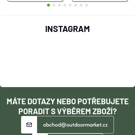
Z
INSTAGRAM
Á
P
A
T
Í
MÁTE DOTAZY NEBO POTŘEBUJETE
PORADIT S VÝBĚREM ZBOŽÍ?
obchod@outdoormarket.cz