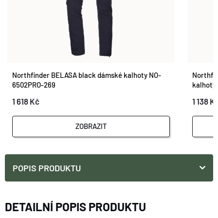
Northfinder BELASA black dámské kalhoty NO-
Northfi
6502PRO-269
kalhoty
1 618 Kč
1 138 K
ZOBRAZIT
POPIS PRODUKTU
DETAILNÍ POPIS PRODUKTU