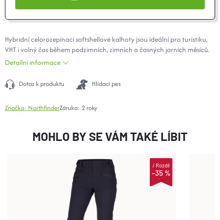
Hybridní celorozepínací softshellové kalhoty jsou ideální pro turistiku,
VHT i volný čas během podzimních, zimních a časných jarních měsíců.
Detailní informace
Dotaz k produktu
Hlídací pes
Značka:
Northfinder
Záruka
:
2 roky
MOHLO BY SE VÁM TAKÉ LÍBIT
i
Rozdíl
–35 %