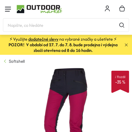
Přejít
na
NÁKU
obsah
KOŠÍK
⚡ Využijte
dodatečné slevy
na vybrané značky a ušetřete ⚡
POZOR! V období od 27. 7. do 7. 8. bude prodejna i výdejna
STANY
zboží otevřena od 8 do 16 hodin.
Softshell
SPACÁKY
i
Rozdíl
–35 %
BATOHY A TAŠKY
KARIMATKY
OBLEČENÍ