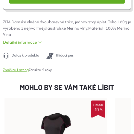
ZITA Dámské vlněné dvoubarevné triko, jednovrstvý úplet. Triko 160g je
vyrobeno z nejkvalitnější australské
Merino
vlny.Material: 100% Merino
Vlna
Detailní informace
Dotaz k produktu
Hlídací pes
Značka:
Lasting
Záruka
:
2 roky
MOHLO BY SE VÁM TAKÉ LÍBIT
i
Rozdíl
–10 %