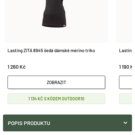
Lasting ZITA 8945 šedá dámské merino triko
Lasting
1 260 Kč
1 190 K
ZOBRAZIT
1 134 KČ
OUTDOOR10
POPIS PRODUKTU