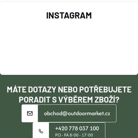
Z
INSTAGRAM
Á
P
A
T
Í
MÁTE DOTAZY NEBO POTŘEBUJETE
PORADIT S VÝBĚREM ZBOŽÍ?
obchod@outdoormarket.cz
+420 778 037 100
PO - PÁ 8:00 - 17:00