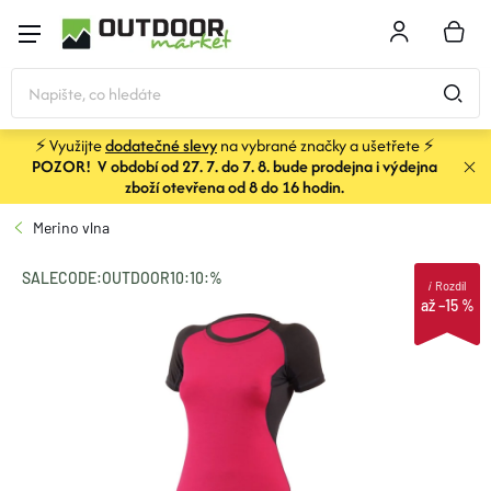
Přejít
na
NÁKU
obsah
KOŠÍK
⚡ Využijte
dodatečné slevy
na vybrané značky a ušetřete ⚡
POZOR! V období od 27. 7. do 7. 8. bude prodejna i výdejna
STANY
zboží otevřena od 8 do 16 hodin.
Merino vlna
SPACÁKY
SALECODE:OUTDOOR10:10:%
i
Rozdíl
až –15 %
BATOHY A TAŠKY
KARIMATKY
OBLEČENÍ