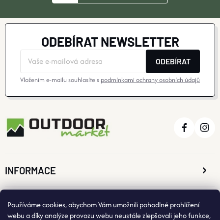
ODEBÍRAT NEWSLETTER
ODEBÍRAT
Vložením e-mailu souhlasíte s
podmínkami ochrany osobních údajů
INFORMACE
O NÁKUPU
Používáme cookies, abychom Vám umožnili pohodlné prohlížení
webu a díky analýze provozu webu neustále zlepšovali jeho funkce,