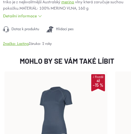
triko je z nejkvalitnější Australský
merino
vlny která zaručuje suchou
pokožku.MATERIÁL: 100% MERINO VLNA, 160 g
Detailní informace
Dotaz k produktu
Hlídací pes
Značka:
Lasting
Záruka
:
2 roky
MOHLO BY SE VÁM TAKÉ LÍBIT
i
Rozdíl
až
–15 %