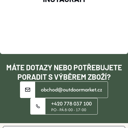
Á
P
A
T
Í
MÁTE DOTAZY NEBO POTŘEBUJETE
PORADIT S VÝBĚREM ZBOŽÍ?
obchod@outdoormarket.cz
+420 778 037 100
PO - PÁ 8:00 - 17:00