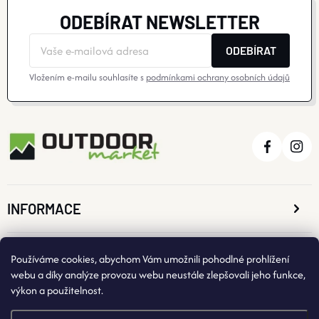
ODEBÍRAT NEWSLETTER
ODEBÍRAT
Vložením e-mailu souhlasíte s
podmínkami ochrany osobních údajů
INFORMACE
O NÁKUPU
Používáme cookies, abychom Vám umožnili pohodlné prohlížení
webu a díky analýze provozu webu neustále zlepšovali jeho funkce,
výkon a použitelnost.
KONTAKTNÍ ÚDAJE