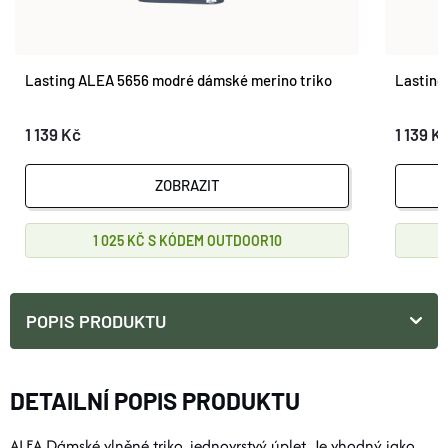
Lasting ALEA 5656 modré dámské merino triko
Lasting
1 139 Kč
1 139 K
ZOBRAZIT
1 025 KČ
OUTDOOR10
POPIS PRODUKTU
DETAILNÍ POPIS PRODUKTU
ALEA Dámské vlněné triko, jednovrstvý úplet. Je vhodný jako