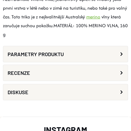
první vrstva v létě nebo v zimě na turistiku, nebo také pro volný
čas. Toto triko je z nejkvalitnější Australský
merino
vlny která
zaručuje suchou pokožku.MATERIÁL: 100% MERINO VLNA, 160
g
PARAMETRY PRODUKTU
RECENZE
DISKUSE
Z
INSTAGRAM