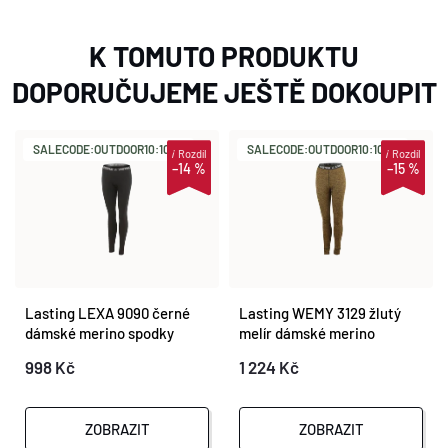
K TOMUTO PRODUKTU
DOPORUČUJEME JEŠTĚ DOKOUPIT
SALECODE:OUTDOOR10:10:%
SALECODE:OUTDOOR10:10:%
i
Rozdíl
i
Rozdíl
–14 %
–15 %
Lasting LEXA 9090 černé
Lasting WEMY 3129 žlutý
dámské merino spodky
melír dámské merino
spodky
998 Kč
1 224 Kč
ZOBRAZIT
ZOBRAZIT