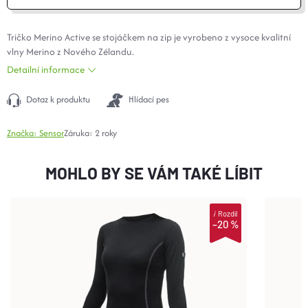
Tričko
Merino
Active se stojáčkem na zip je vyrobeno z vysoce kvalitní
vlny Merino z Nového Zélandu.
Detailní informace
Dotaz k produktu
Hlídací pes
Značka:
Sensor
Záruka
:
2 roky
MOHLO BY SE VÁM TAKÉ LÍBIT
i
Rozdíl
–20 %