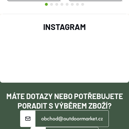
Z
INSTAGRAM
Á
P
A
T
Í
MÁTE DOTAZY NEBO POTŘEBUJETE
PORADIT S VÝBĚREM ZBOŽÍ?
obchod@outdoormarket.cz