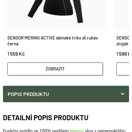
SENSOR MERINO ACTIVE dámské triko dl.rukáv
SENSOR 
černá
stoják zi
1 559 Kč
1 599 K
ZOBRAZIT
POPIS PRODUKTU
DETAILNÍ POPIS PRODUKTU
Funkční prádlo se 100% podílem
merino
vlny z nejjemnějšího