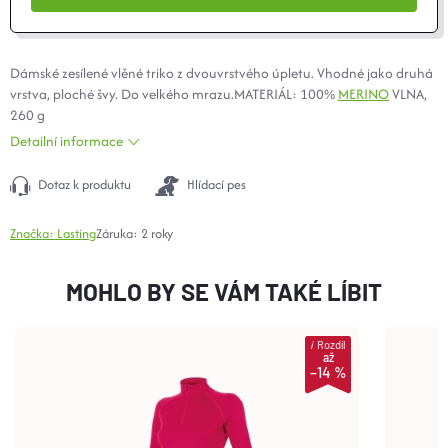
Dámské zesílené vlěné triko z dvouvrstvého úpletu. Vhodné jako druhá
vrstva, ploché švy. Do velkého mrazu.MATERIÁL: 100%
MERINO
VLNA,
260 g
Detailní informace
Dotaz k produktu
Hlídací pes
Značka:
Lasting
Záruka
:
2 roky
MOHLO BY SE VÁM TAKÉ LÍBIT
i
Rozdíl
až
–14 %