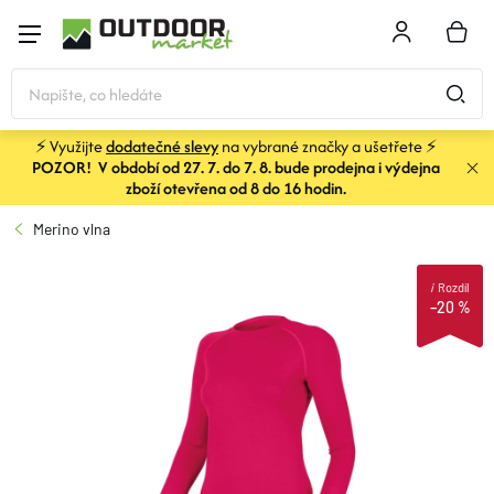
Přejít
na
NÁKU
obsah
KOŠÍK
⚡ Využijte
dodatečné slevy
na vybrané značky a ušetřete ⚡
POZOR! V období od 27. 7. do 7. 8. bude prodejna i výdejna
STANY
zboží otevřena od 8 do 16 hodin.
Merino vlna
SPACÁKY
i
Rozdíl
–20 %
BATOHY A TAŠKY
KARIMATKY
OBLEČENÍ