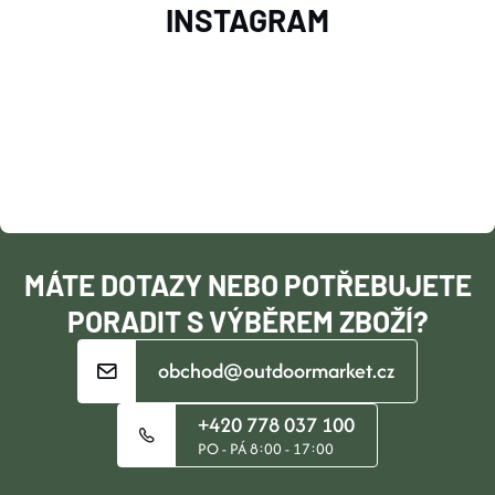
INSTAGRAM
Á
P
A
T
Í
MÁTE DOTAZY NEBO POTŘEBUJETE
PORADIT S VÝBĚREM ZBOŽÍ?
obchod@outdoormarket.cz
+420 778 037 100
PO - PÁ 8:00 - 17:00