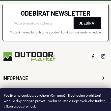
ODEBÍRAT NEWSLETTER
ODEBÍRAT
Vložením e-mailu souhlasíte s
podmínkami ochrany osobních údajů
INFORMACE
O NÁKUPU
Používáme cookies, abychom Vám umožnili pohodlné prohlížení
webu a díky analýze provozu webu neustále zlepšovali jeho funkce,
výkon a použitelnost.