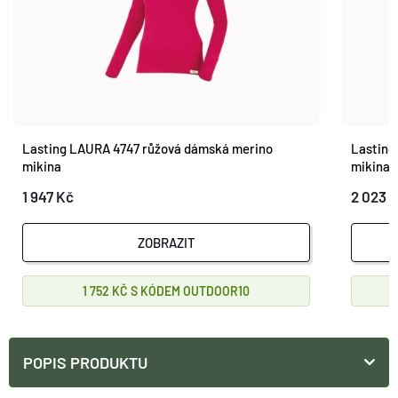
Lasting LAURA 4747 růžová dámská merino
Lasting
mikina
mikina
1 947 Kč
2 023 
ZOBRAZIT
1 752 KČ
OUTDOOR10
POPIS PRODUKTU