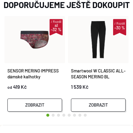
DOPORUČUJEME JEŠTĚ DOKOUPIT
i
Rozdíl
i
Rozdíl
až
–30 %
–32 %
SENSOR MERINO IMPRESS
Smartwool W CLASSIC ALL-
dámské kalhotky
SEASON MERINO BL
lilla/feather
BOTTOM B black
419 Kč
1 539 Kč
od
ZOBRAZIT
ZOBRAZIT
Z