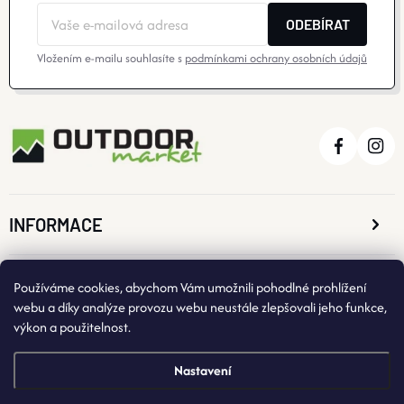
ODEBÍRAT
Vložením e-mailu souhlasíte s
podmínkami ochrany osobních údajů
INFORMACE
O NÁKUPU
Používáme cookies, abychom Vám umožnili pohodlné prohlížení
webu a díky analýze provozu webu neustále zlepšovali jeho funkce,
výkon a použitelnost.
KONTAKTNÍ ÚDAJE
Nastavení