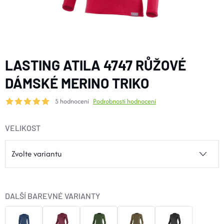
BOTY A PONOŽKY
DOPLŇKY
LASTING ATILA 4747 RŮŽOVÉ
VYBAVENÍ
DÁMSKÉ MERINO TRIKO
5 hodnocení
Podrobnosti hodnocení
CYKLISTIKA
VELIKOST
Značky
Velikosti
Kontakty
Napište nám
Slovník pojmů
Nákup pro kolektiv
Slevové kódy
Blog
Doprava a platba
Mimosoudní řešení sporů
DALŠÍ BAREVNÉ VARIANTY
Obchodní podmínky
Ochrana osobních údajů
Reklamace
Výměna a vrácení
Stav objednávky