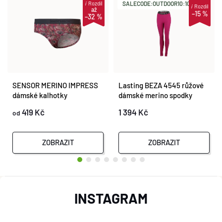
i
Rozdíl
SALECODE:OUTDOOR10:10:%
i
Rozdíl
až
–15 %
–32 %
SENSOR MERINO IMPRESS
Lasting BEZA 4545 růžové
dámské kalhotky
dámské merino spodky
lilla/feather
419 Kč
1 394 Kč
od
ZOBRAZIT
ZOBRAZIT
Z
INSTAGRAM
Á