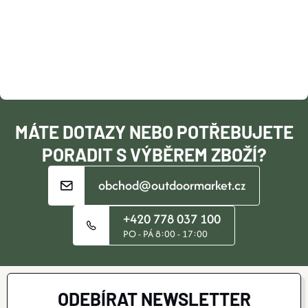
P
A
T
Í
MÁTE DOTAZY NEBO POTŘEBUJETE
PORADIT S VÝBĚREM ZBOŽÍ?
obchod@outdoormarket.cz
+420 778 037 100
PO - PÁ 8:00 - 17:00
ODEBÍRAT NEWSLETTER