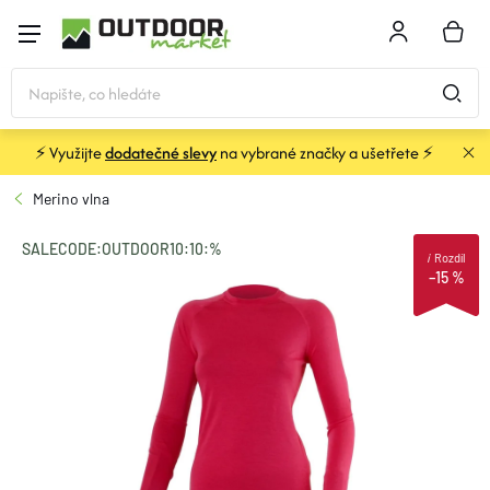
Přejít
na
NÁKU
obsah
KOŠÍK
⚡ Využijte
dodatečné slevy
na vybrané značky a ušetřete ⚡
STANY
Merino vlna
SPACÁKY
SALECODE:OUTDOOR10:10:%
i
Rozdíl
–15 %
BATOHY A TAŠKY
KARIMATKY
OBLEČENÍ