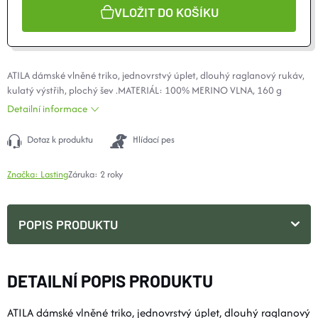
VLOŽIT DO KOŠÍKU
ATILA dámské vlněné triko, jednovrstvý úplet, dlouhý raglanový rukáv,
kulatý výstřih, plochý šev .MATERIÁL: 100%
MERINO
VLNA, 160 g
Detailní informace
Dotaz k produktu
Hlídací pes
Značka:
Lasting
Záruka
:
2 roky
POPIS PRODUKTU
DETAILNÍ POPIS PRODUKTU
ATILA dámské vlněné triko, jednovrstvý úplet, dlouhý raglanový