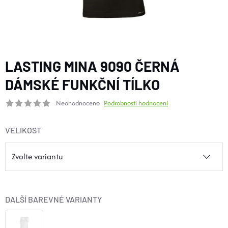
BOTY A PONOŽKY
DOPLŇKY
LASTING MINA 9090 ČERNÁ
VYBAVENÍ
DÁMSKÉ FUNKČNÍ TÍLKO
Neohodnoceno
Podrobnosti hodnocení
CYKLISTIKA
VELIKOST
Značky
Velikosti
Kontakty
Napište nám
Slovník pojmů
Nákup pro kolektiv
Slevové kódy
Blog
Doprava a platba
Mimosoudní řešení sporů
DALŠÍ BAREVNÉ VARIANTY
Obchodní podmínky
Ochrana osobních údajů
Reklamace
Výměna a vrácení
Stav objednávky