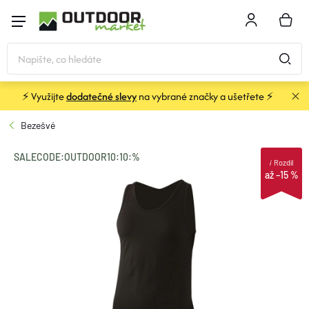
Přejít
na
NÁKU
obsah
KOŠÍK
⚡ Využijte
dodatečné slevy
na vybrané značky a ušetřete ⚡
STANY
Bezešvé
SPACÁKY
SALECODE:OUTDOOR10:10:%
i
Rozdíl
až –15 %
BATOHY A TAŠKY
KARIMATKY
OBLEČENÍ