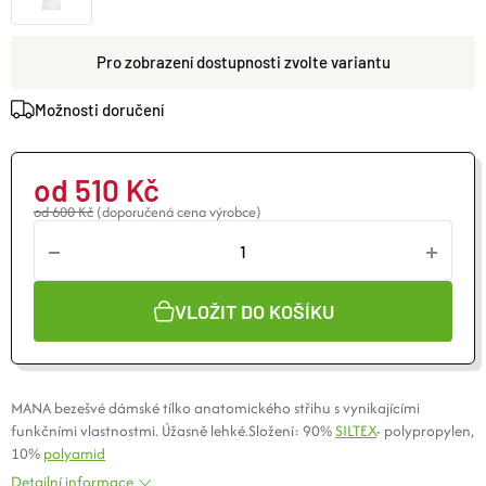
O nás
Moje objednávka
zvolte variantu
Možnosti doručení
od
510 Kč
od 600 Kč
(doporučená cena výrobce)
VLOŽIT DO KOŠÍKU
MANA bezešvé dámské tílko anatomického střihu s vynikajícími
funkčními vlastnostmi. Úžasně lehké.Složení: 90%
SILTEX
- polypropylen,
10%
polyamid
Detailní informace