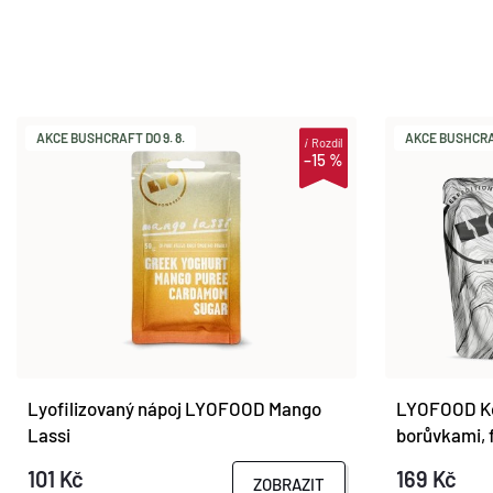
AKCE BUSHCRAFT DO 9. 8.
AKCE BUSHCRAF
i
Rozdíl
–15 %
Lyofilizovaný nápoj LYOFOOD Mango
LYOFOOD Ko
Lassi
borůvkami, 
101 Kč
169 Kč
ZOBRAZIT