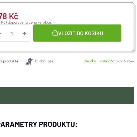
78 Kč
 Kč
(doporučená cena výrobce)
VLOŽIT DO KOŠÍKU
 k produktu
Hlídací pes
Značka:
Lasting
Záruka
:
2 roky
PARAMETRY PRODUKTU: