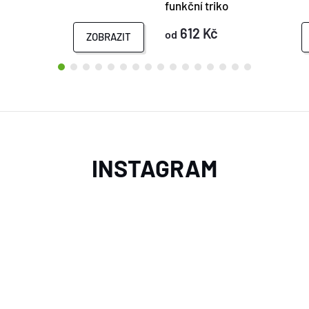
funkční triko
612 Kč
od
ZOBRAZIT
INSTAGRAM