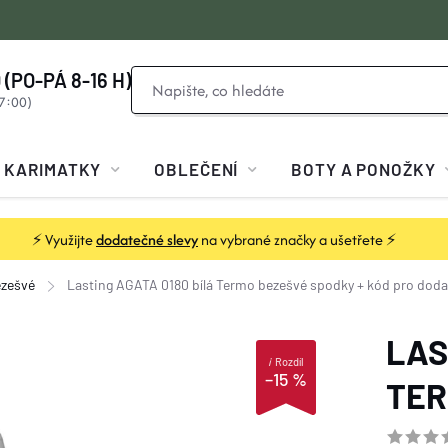
 (PO-PÁ 8-16 H)
KARIMATKY
OBLEČENÍ
BOTY A PONOŽKY
⚡ Využijte
dodatečné slevy
na vybrané značky a ušetřete ⚡
zešvé
Lasting AGATA 0180 bílá Termo bezešvé spodky
+ kód pro dod
LAS
i
Rozdíl
–15 %
TER