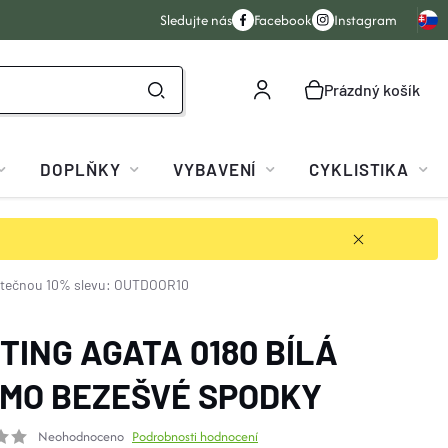
Sledujte nás
Facebook
Instagram
Prázdný košík
NÁKUPNÍ
KOŠÍK
DOPLŇKY
VYBAVENÍ
CYKLISTIKA
atečnou 10% slevu: OUTDOOR10
TING AGATA 0180 BÍLÁ
MO BEZEŠVÉ SPODKY
Neohodnoceno
Podrobnosti hodnocení