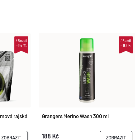
i
Rozdíl
i
Rozdíl
–15 %
–10 %
mová rajská
Grangers Merino Wash 300 ml
188 Kč
ZOBRAZIT
ZOBRAZIT