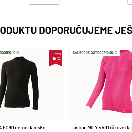
RODUKTU DOPORUČUJEME JEŠ
DOOR10:10:%
SALECODE:OUTDOOR10:10:%
i
Rozdíl
–15 %
A 9090 černé dámské
Lasting MILY 4501 růžové d