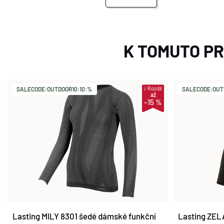
K TOMUTO P
i
Rozdíl
SALECODE:OUTDOOR10:10:%
SALECODE:OUT
až
–15 %
Lasting MILY 8301 šedé dámské funkční
Lasting ZEL