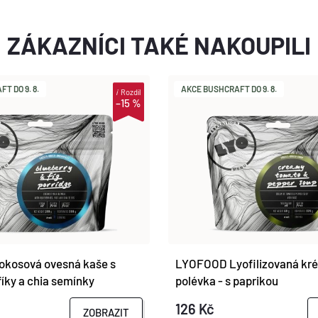
ZÁKAZNÍCI TAKÉ NAKOUPILI
T DO 9. 8.
AKCE BUSHCRAFT DO 9. 8.
i
Rozdíl
–15 %
kosová ovesná kaše s
LYOFOOD Lyofilizovaná kré
fíky a chia semínky
polévka - s paprikou
126 Kč
ZOBRAZIT