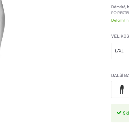
Dámské, b
POLYESTE
Detailní 
VELIKO
DALŠÍ B
Sk