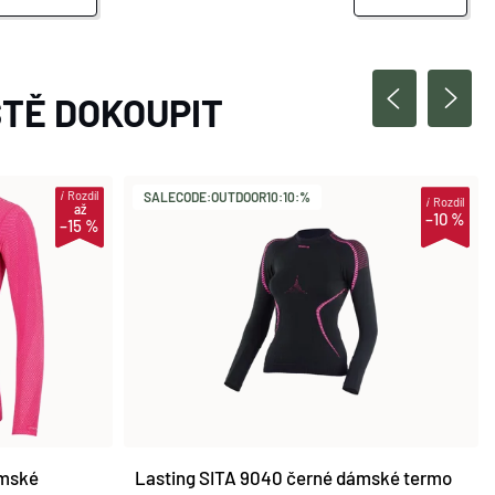
TĚ DOKOUPIT
i
Rozdíl
SALECODE:OUTDOOR10:10:%
i
Rozdíl
až
–10 %
–15 %
ámské
Lasting SITA 9040 černé dámské termo