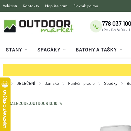
Přejít
Velikosti
Kontakty
Napište nám
Slovník pojmů
na
obsah
778 037 100
STANY
SPACÁKY
BATOHY A TAŠKY
OBLEČENÍ
Dámské
Funkční prádlo
Spodky
Be
Domů
SALECODE:OUTDOOR10:10:%