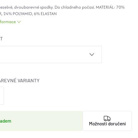
ezešvé, dvoubarevné spodky. Do chladného počasí. MATERIÁL: 70%
R
, 24%
POLYAMID
, 6% ELASTAN
informace
ST
AREVNÉ VARIANTY
ladem
Možnosti doručení