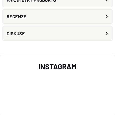
PARAMETRY PRODUKTU
RECENZE
DISKUSE
Z
INSTAGRAM
Á
P
A
T