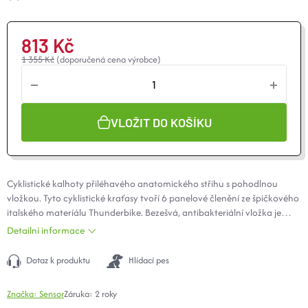
O nás
Moje objednávka
813 Kč
1 355 Kč
(doporučená cena výrobce)
VLOŽIT DO KOŠÍKU
Cyklistické kalhoty přiléhavého anatomického střihu s pohodlnou
vložkou. Tyto cyklistické kraťasy tvoří 6 panelové členění ze špičkového
italského materíálu Thunderbike. Bezešvá, antibakteriální vložka je
určena pro střední zátěž. Ploché švy jsou u cyklo kraťasů Sensor
Detailní informace
samozřejmostí. Nohavice jsou dole zakončeny širokou gumou se
silikonovou úpravou.
Dotaz k produktu
Hlídací pes
Značka:
Sensor
Záruka
:
2 roky