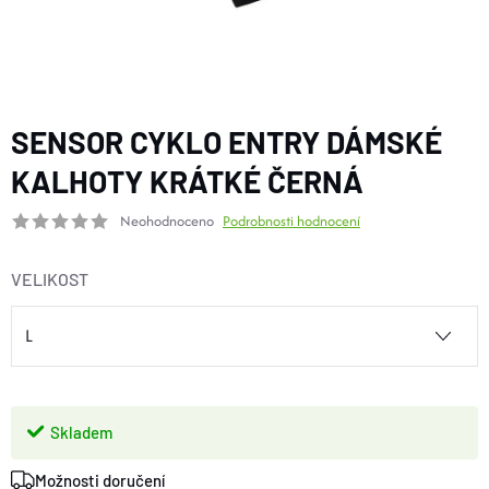
BOTY A PONOŽKY
DOPLŇKY
SENSOR CYKLO ENTRY DÁMSKÉ
VYBAVENÍ
KALHOTY KRÁTKÉ ČERNÁ
Neohodnoceno
Podrobnosti hodnocení
CYKLISTIKA
VELIKOST
Značky
Velikosti
Kontakty
Napište nám
Slovník pojmů
Nákup pro kolektiv
Slevové kódy
Blog
Doprava a platba
Mimosoudní řešení sporů
Skladem
Obchodní podmínky
Ochrana osobních údajů
Reklamace
Výměna a vrácení
Stav objednávky
Možnosti doručení