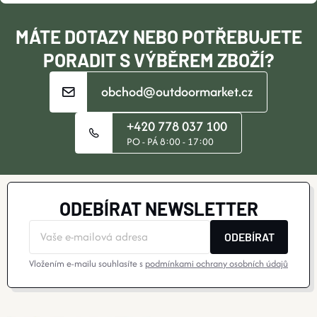
Í
MÁTE DOTAZY NEBO POTŘEBUJETE
PORADIT S VÝBĚREM ZBOŽÍ?
obchod@outdoormarket.cz
+420 778 037 100
PO - PÁ 8:00 - 17:00
ODEBÍRAT NEWSLETTER
ODEBÍRAT
Vložením e-mailu souhlasíte s
podmínkami ochrany osobních údajů