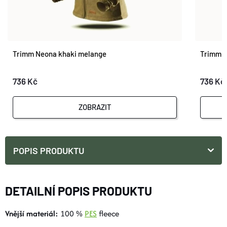
Trimm Neona khaki melange
Trimm N
736 Kč
736 Kč
ZOBRAZIT
POPIS PRODUKTU
DETAILNÍ POPIS PRODUKTU
Vnější materiál:
100 %
PES
fleece