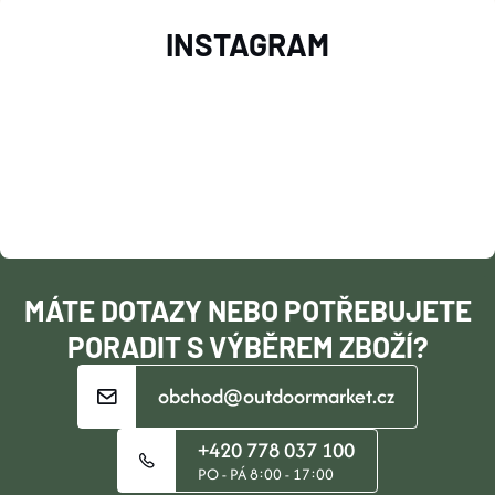
Z
INSTAGRAM
Á
P
A
T
Í
MÁTE DOTAZY NEBO POTŘEBUJETE
PORADIT S VÝBĚREM ZBOŽÍ?
obchod@outdoormarket.cz
+420 778 037 100
PO - PÁ 8:00 - 17:00