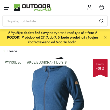
Přejít
na
NÁKU
obsah
KOŠÍK
⚡ Využijte
dodatečné slevy
na vybrané značky a ušetřete ⚡
POZOR! V období od 27. 7. do 7. 8. bude prodejna i výdejna
STANY
zboží otevřena od 8 do 16 hodin.
Fleece
SPACÁKY
VÝPRODEJ
AKCE BUSHCRAFT DO 9. 8.
i
Rozdíl
–36 %
BATOHY A TAŠKY
KARIMATKY
OBLEČENÍ