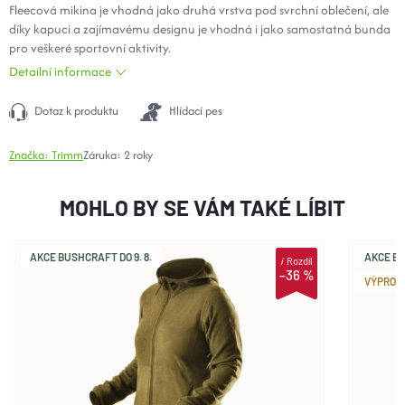
Fleecová mikina je vhodná jako druhá vrstva pod svrchní oblečení, ale
díky kapuci a zajímavému designu je vhodná i jako samostatná bunda
pro veškeré sportovní aktivity.
Detailní informace
Dotaz k produktu
Hlídací pes
Značka:
Trimm
Záruka
:
2 roky
MOHLO BY SE VÁM TAKÉ LÍBIT
AKCE BUSHCRAFT DO 9. 8.
AKCE BU
i
Rozdíl
–36 %
VÝPROD