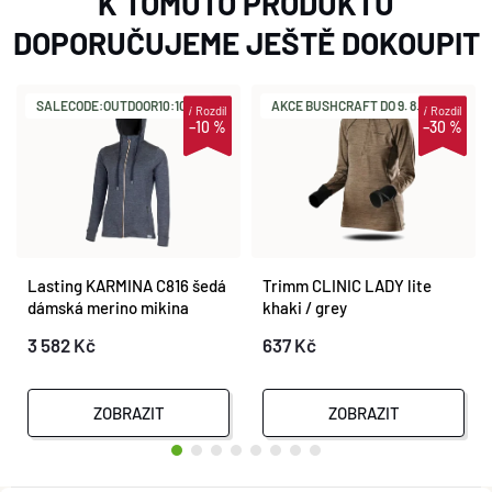
K TOMUTO PRODUKTU
DOPORUČUJEME JEŠTĚ DOKOUPIT
SALECODE:OUTDOOR10:10:%
AKCE BUSHCRAFT DO 9. 8.
i
Rozdíl
i
Rozdíl
–10 %
–30 %
Lasting KARMINA C816 šedá
Trimm CLINIC LADY lite
dámská merino mikina
khaki / grey
3 582 Kč
637 Kč
ZOBRAZIT
ZOBRAZIT