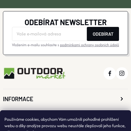
ODEBÍRAT NEWSLETTER
ODEBÍRAT
Vložením e-mailu souhlasíte s
podmínkami ochrany osobních údajů
INFORMACE
O NÁKUPU
Používáme cookies, abychom Vám umožnili pohodlné prohlížení
webu a díky analýze provozu webu neustále zlepšovali jeho funkce,