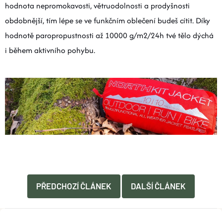
hodnota nepromokavosti, větruodolnosti a prodyšnosti
obdobnější, tím lépe se ve funkčním oblečení budeš cítit. Díky
hodnotě paropropustnosti až 10000 g/m2/24h tvé tělo dýchá
i během aktivního pohybu.
PŘEDCHOZÍ ČLÁNEK
DALŠÍ ČLÁNEK
Z