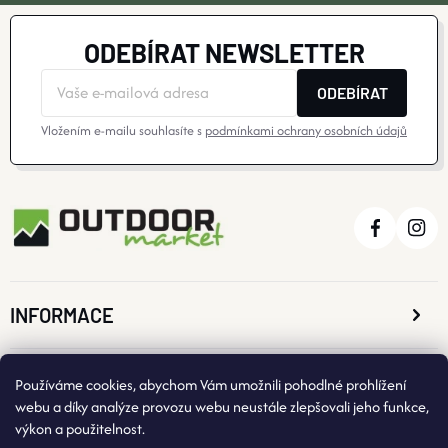
ODEBÍRAT NEWSLETTER
ODEBÍRAT
Vložením e-mailu souhlasíte s
podmínkami ochrany osobních údajů
INFORMACE
O NÁKUPU
Používáme cookies, abychom Vám umožnili pohodlné prohlížení
webu a díky analýze provozu webu neustále zlepšovali jeho funkce,
výkon a použitelnost.