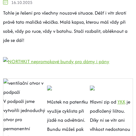
16.10.2025
BOTY A PONOŽKY
Tohle je řešení pro všechny nouzové situace. Déšť i vítr zkrotí
právě tato maličká věcička. Malá kapsa, kterou máš vždy při
DOPLŇKY
sobě, vždy po ruce, vždy v batohu. Stačí rozbalit, obléknout a
jde se dál!
VYBAVENÍ
CYKLISTIKA
Značky
V podpaží jsme
Velikosti
Kontakty
Napište nám
Slovník pojmů
Můstek na patentku
Hlavní zip od
YKK
je
Nákup pro kolektiv
Slevové kódy
Blog
vytvořili jednoduchý
využije cyklista při
podložený lištou.
Doprava a platba
Mimosoudní řešení sporů
otvor pro
jízdě na odvětrání.
Díky ní se vítr ani
Obchodní podmínky
Ochrana osobních údajů
permanentní
Bundu můžeš pak
vlhkost nedostanou
Reklamace
Výměna a vrácení
Stav objednávky