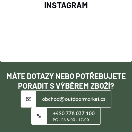
INSTAGRAM
Á
P
A
T
Í
MÁTE DOTAZY NEBO POTŘEBUJETE
PORADIT S VÝBĚREM ZBOŽÍ?
obchod@outdoormarket.cz
+420 778 037 100
PO - PÁ 8:00 - 17:00