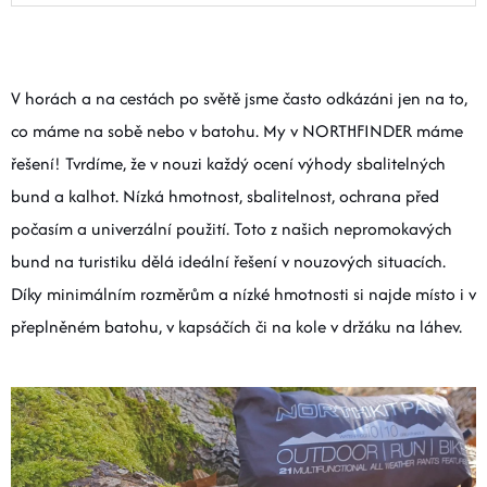
V horách a na cestách po světě jsme často odkázáni jen na to,
co máme na sobě nebo v batohu. My v NORTHFINDER máme
řešení! Tvrdíme, že v nouzi každý ocení výhody sbalitelných
bund a kalhot. Nízká hmotnost, sbalitelnost, ochrana před
počasím a univerzální použití. Toto z našich nepromokavých
bund na turistiku dělá ideální řešení v nouzových situacích.
Díky minimálním rozměrům a nízké hmotnosti si najde místo i v
přeplněném batohu, v kapsáčích či na kole v držáku na láhev.