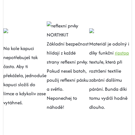
Základní bezpečnost
Materiál je odolný i
Na kole kapuci
hlídají z každé
díky funkční
ripstop
nepotřebuješ tak
strany reflexní prvky.
textuře, která při
často. Aby ti
Pokud neseš batoh,
roztržení textilie
překážela, jednoduše
použij reflexní pásku
zabrání dalšímu
kapuci složíš do
a světlo.
párání. Bunda díki
límce a kdykoliv zase
Neponechej to
tomu vydrží hodně
vytáhneš.
náhodě!
dlouho.