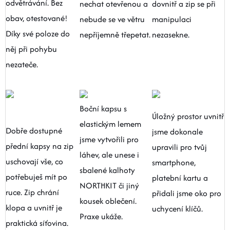
odvětrávání. Bez
nechat otevřenou a
dovnitř a zip se při
O nás
Moje objednávka
obav, otestované!
nebude se ve větru
manipulaci
Díky své poloze do
nepříjemně třepetat.
nezasekne.
něj při pohybu
nezateče.
Boční kapsu s
Úložný prostor uvnitř
elastickým lemem
Dobře dostupné
jsme dokonale
jsme vytvořili pro
přední kapsy na zip
upravili pro tvůj
láhev, ale unese i
uschovají vše, co
smartphone,
sbalené kalhoty
potřebuješ mít po
platební kartu a
NORTHKIT či jiný
ruce. Zip chrání
přidali jsme oko pro
kousek oblečení.
klopa a uvnitř je
uchycení klíčů.
Praxe ukáže.
praktická síťovina.