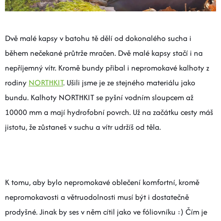
Dvě malé kapsy v batohu tě dělí od dokonalého sucha i
během nečekané průtrže mračen. Dvě malé kapsy stačí i na
nepříjemný vítr. Kromě bundy přibal i nepromokavé kalhoty z
rodiny
NORTHKIT
. Ušili jsme je ze stejného materiálu jako
bundu. Kalhoty NORTHKIT se pyšní vodním sloupcem až
10000 mm a mají hydrofobní povrch. Už na začátku cesty máš
jistotu, že zůstaneš v suchu a vítr udržíš od těla.
K tomu, aby bylo nepromokavé oblečení komfortní, kromě
nepromokavosti a větruodolnosti musí být i dostatečně
prodyšné. Jinak by ses v něm cítil jako ve fóliovníku :) Čím je