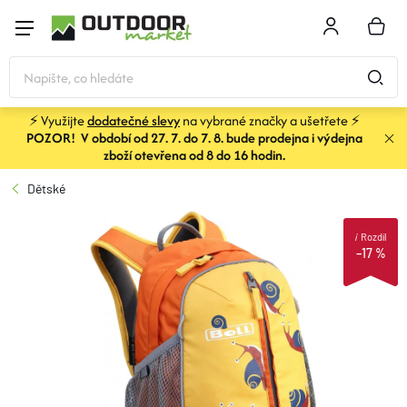
Přejít
na
NÁKU
obsah
KOŠÍK
⚡ Využijte
dodatečné slevy
na vybrané značky a ušetřete ⚡
POZOR! V období od 27. 7. do 7. 8. bude prodejna i výdejna
STANY
zboží otevřena od 8 do 16 hodin.
Dětské
SPACÁKY
i
Rozdíl
–17 %
BATOHY A TAŠKY
KARIMATKY
OBLEČENÍ