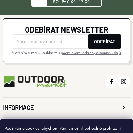
PO - PÁ 8:00 - 17:00
ODEBÍRAT NEWSLETTER
ODEBÍRAT
Vložením e-mailu souhlasíte s
podmínkami ochrany osobních údajů
INFORMACE
O NÁKUPU
Používáme cookies, abychom Vám umožnili pohodlné prohlížení