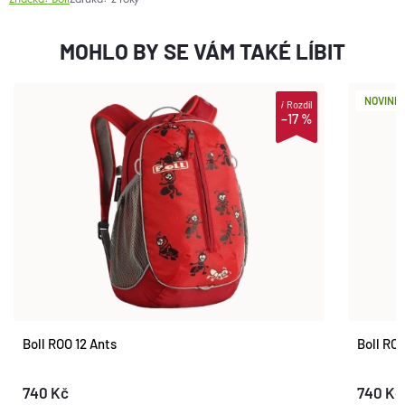
MOHLO BY SE VÁM TAKÉ LÍBIT
NOVINK
i
Rozdíl
–17 %
Boll ROO 12 Ants
Boll ROO
740 Kč
740 Kč