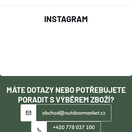
Z
INSTAGRAM
Á
P
A
T
Í
MÁTE DOTAZY NEBO POTŘEBUJETE
PORADIT S VÝBĚREM ZBOŽÍ?
obchod@outdoormarket.cz
+420 778 037 100