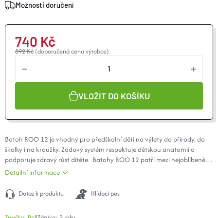
Možnosti doručení
O nás
Moje objednávka
740 Kč
892 Kč
(doporučená cena výrobce)
VLOŽIT DO KOŠÍKU
Batoh ROO 12 je vhodný pro předškolní děti na výlety do přírody, do
školky i na kroužky. Zádový systém respektuje dětskou anatomii a
podporuje zdravý růst dítěte. Batohy ROO 12 patří mezi nejoblíbenější
batůžky pro předškolní děti.
Detailní informace
Dotaz k produktu
Hlídací pes
Značka:
Boll
Záruka
:
2 roky