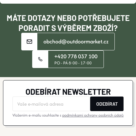
V
Í
K
MÁTE DOTAZY NEBO POTŘEBUJETE
PORADIT S VÝBĚREM ZBOŽÍ?
Y
V
obchod@outdoormarket.cz
Ý
+420 778 037 100
PO - PÁ 8:00 - 17:00
P
I
S
ODEBÍRAT NEWSLETTER
U
ODEBÍRAT
Vložením e-mailu souhlasíte s
podmínkami ochrany osobních údajů