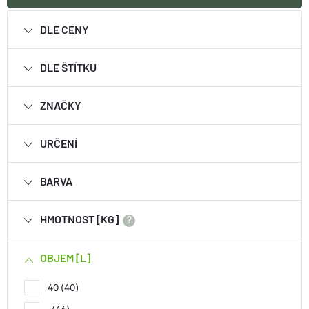
DLE CENY
DLE ŠTÍTKU
ZNAČKY
URČENÍ
BARVA
HMOTNOST [KG]
?
OBJEM [L]
40
40