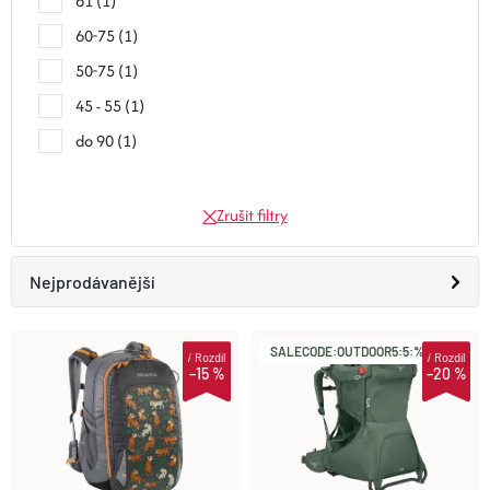
61
1
60-75
1
50-75
1
45 - 55
1
do 90
1
Zrušit filtry
Ř
Nejprodávanější
A
Doporučujeme
SALECODE:OUTDOOR5:5:%
i
Rozdíl
i
Rozdíl
V
–15 %
–20 %
Z
Nejlevnější
Ý
E
Nejdražší
P