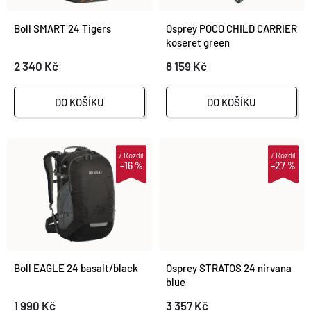
N
Abecedně
I
Boll SMART 24 Tigers
Osprey POCO CHILD CARRIER
Í
koseret green
S
2 340 Kč
8 159 Kč
P
P
R
DO KOŠÍKU
DO KOŠÍKU
R
O
i
Rozdíl
i
Rozdíl
O
–16 %
–27 %
D
D
U
U
K
K
Boll EAGLE 24 basalt/black
Osprey STRATOS 24 nirvana
T
blue
T
1 990 Kč
3 357 Kč