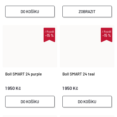
Ů
Ů
DO KOŠÍKU
ZOBRAZIT
i
Rozdíl
i
Rozdíl
–15 %
–15 %
Boll SMART 24 purple
Boll SMART 24 teal
1 950 Kč
1 950 Kč
DO KOŠÍKU
DO KOŠÍKU