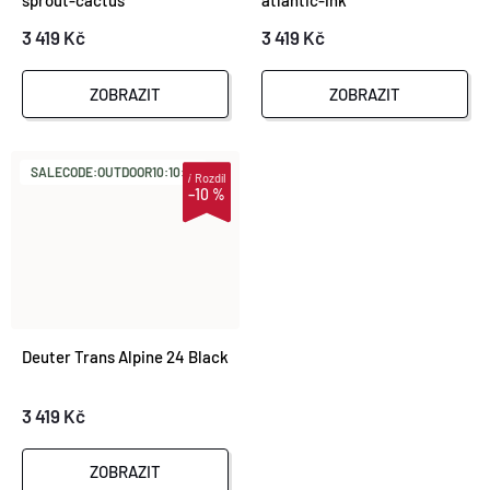
sprout-cactus
atlantic-ink
3 419 Kč
3 419 Kč
ZOBRAZIT
ZOBRAZIT
SALECODE:OUTDOOR10:10:%
i
Rozdíl
–10 %
Deuter Trans Alpine 24 Black
3 419 Kč
ZOBRAZIT