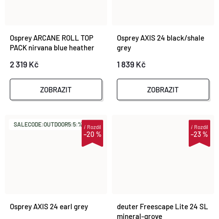
Osprey ARCANE ROLL TOP
Osprey AXIS 24 black/shale
PACK nirvana blue heather
grey
2 319 Kč
1 839 Kč
ZOBRAZIT
ZOBRAZIT
SALECODE:OUTDOOR5:5:%
i
Rozdíl
i
Rozdíl
–20 %
–23 %
Osprey AXIS 24 earl grey
deuter Freescape Lite 24 SL
mineral-grove