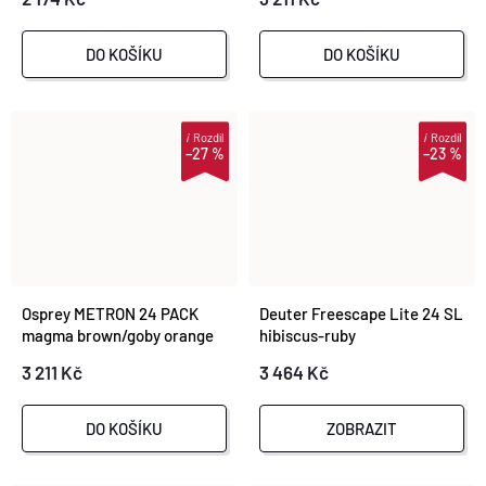
DO KOŠÍKU
DO KOŠÍKU
i
Rozdíl
i
Rozdíl
–27 %
–23 %
Osprey METRON 24 PACK
Deuter Freescape Lite 24 SL
magma brown/goby orange
hibiscus-ruby
3 211 Kč
3 464 Kč
DO KOŠÍKU
ZOBRAZIT