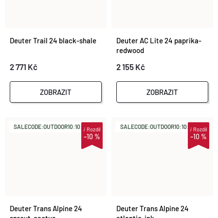
Deuter Trail 24 black-shale
Deuter AC Lite 24 paprika-
redwood
2 771 Kč
2 155 Kč
ZOBRAZIT
ZOBRAZIT
SALECODE:OUTDOOR10:10:%
SALECODE:OUTDOOR10:10:%
i
Rozdíl
i
Rozdíl
–10 %
–10 %
Deuter Trans Alpine 24
Deuter Trans Alpine 24