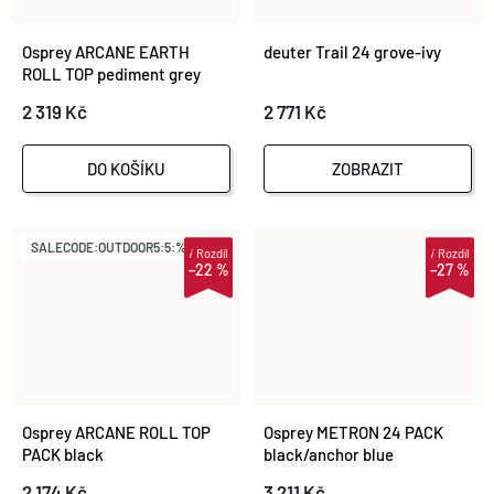
Osprey ARCANE EARTH
deuter Trail 24 grove-ivy
ROLL TOP pediment grey
block
2 319 Kč
2 771 Kč
DO KOŠÍKU
ZOBRAZIT
SALECODE:OUTDOOR5:5:%
i
Rozdíl
i
Rozdíl
–22 %
–27 %
Osprey ARCANE ROLL TOP
Osprey METRON 24 PACK
PACK black
black/anchor blue
2 174 Kč
3 211 Kč