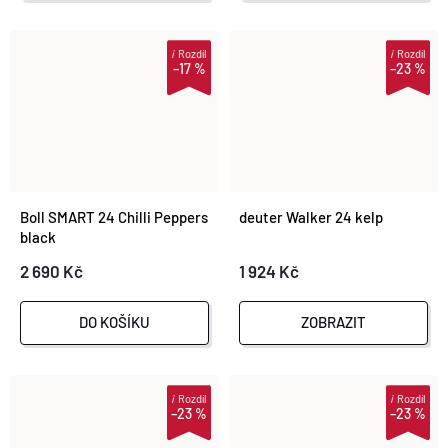
i
Rozdíl
i
Rozdíl
–17 %
–23 %
Boll SMART 24 Chilli Peppers
deuter Walker 24 kelp
black
2 690 Kč
1 924 Kč
DO KOŠÍKU
ZOBRAZIT
i
Rozdíl
i
Rozdíl
–23 %
–23 %