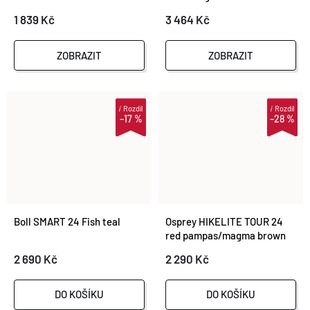
1 839 Kč
3 464 Kč
ZOBRAZIT
ZOBRAZIT
i
Rozdíl
i
Rozdíl
–17 %
–28 %
Boll SMART 24 Fish teal
Osprey HIKELITE TOUR 24
red pampas/magma brown
2 690 Kč
2 290 Kč
DO KOŠÍKU
DO KOŠÍKU