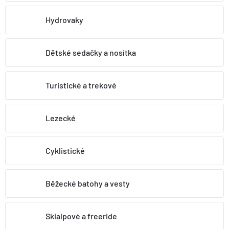
BOTY A PONOŽKY
Hydrovaky
DOPLŇKY
Dětské sedačky a nosítka
VYBAVENÍ
Turistické a trekové
CYKLISTIKA
Lezecké
Značky
Cyklistické
Velikosti
Kontakty
Napište nám
Slovník pojmů
Nákup pro kolektiv
Slevové kódy
Blog
Běžecké batohy a vesty
Doprava a platba
Mimosoudní řešení sporů
Obchodní podmínky
Ochrana osobních údajů
Skialpové a freeride
Reklamace
Výměna a vrácení
Stav objednávky