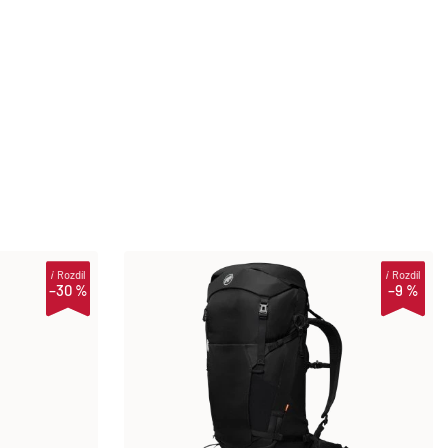
i
Rozdíl
i
Rozdíl
–30 %
–9 %