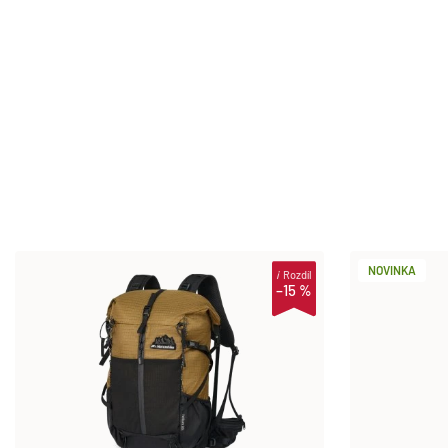
NOVINKA
i
Rozdíl
–15 %