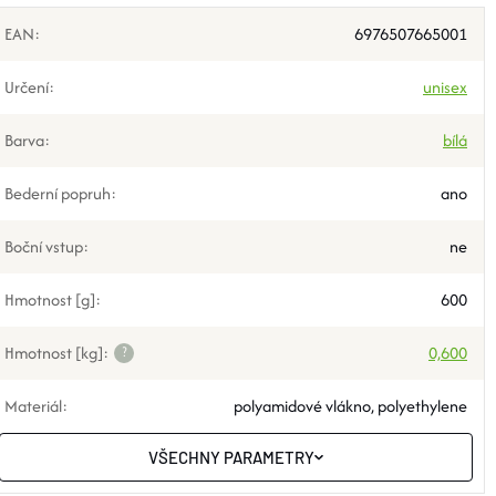
EAN
:
6976507665001
Určení
:
unisex
Barva
:
bílá
Bederní popruh
:
ano
Boční vstup
:
ne
Hmotnost [g]
:
600
Hmotnost [kg]
:
?
0,600
Materiál
:
polyamidové vlákno, polyethylene
VŠECHNY PARAMETRY