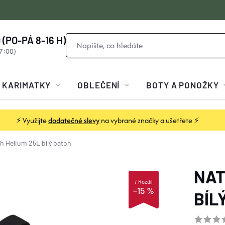
 (PO-PÁ 8-16 H)
KARIMATKY
OBLEČENÍ
BOTY A PONOŽKY
⚡ Využijte
dodatečné slevy
na vybrané značky a ušetřete ⚡
h Helium 25L bílý
batoh
NAT
i
Rozdíl
–15 %
BÍL