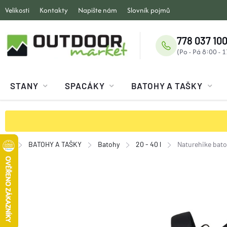
Přejít
Velikosti
Kontakty
Napište nám
Slovník pojmů
na
obsah
778 037 100
STANY
SPACÁKY
BATOHY A TAŠKY
BATOHY A TAŠKY
Batohy
20 - 40 l
Naturehike bato
Domů