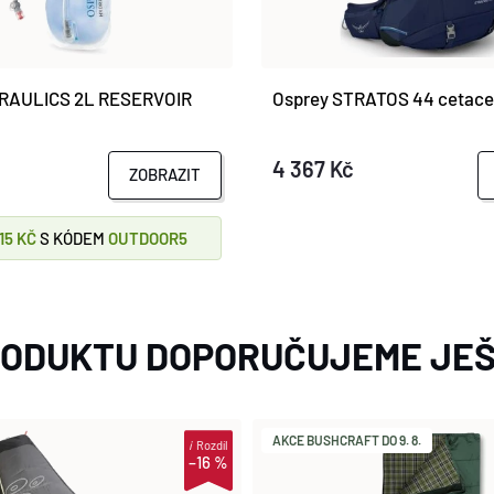
RAULICS 2L RESERVOIR
Osprey STRATOS 44 cetace
4 367 Kč
ZOBRAZIT
215 KČ
S KÓDEM
OUTDOOR5
RODUKTU DOPORUČUJEME JEŠ
AKCE BUSHCRAFT DO 9. 8.
i
Rozdíl
–16 %