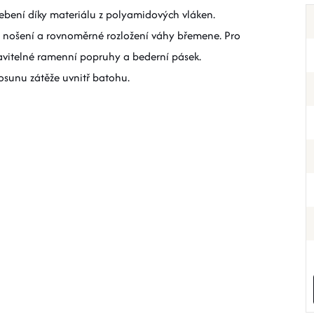
bení díky materiálu z polyamidových vláken.
ní nošení a rovnoměrné rozložení váhy břemene. Pro
avitelné ramenní popruhy a bederní pásek.
sunu zátěže uvnitř batohu.