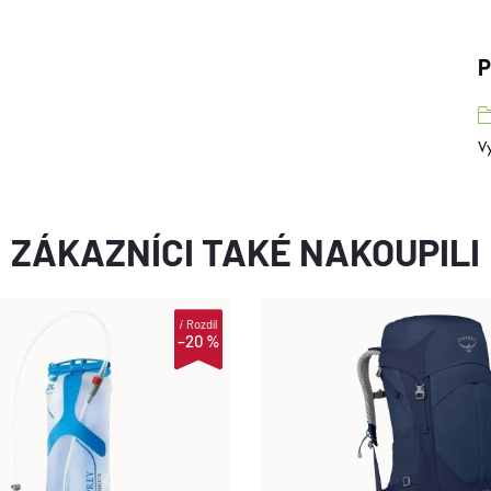
P
V
ZÁKAZNÍCI TAKÉ NAKOUPILI
i
Rozdíl
–20 %