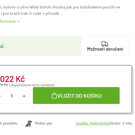
í, stylový a ultra lehký batoh vhodný jak pro každodenní použití ve
i pro kratší trek či výlet v přírodě.
informace
nů
Možnosti doručení
 022 Kč
79 Kč
(doporučená cena výrobce)
VLOŽIT DO KOŠÍKU
 k produktu
Hlídací pes
Značka:
Naturehike
Záruka
:
2 roky