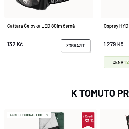
Cattara Čelovka LED 80lm černá
Osprey HYD
132 Kč
1 279 Kč
ZOBRAZIT
CENA
1 
K TOMUTO P
AKCE BUSHCRAFT DO 9. 8.
i
Rozdíl
–33 %