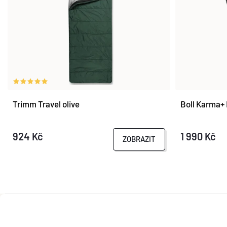
Trimm Travel olive
Boll Karma+
924 Kč
1 990 Kč
ZOBRAZIT
Z