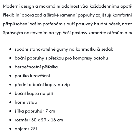
Moderní design a maximální odolnost vůči každodennímu opotře
Flexibilní opora zad a široké ramenní popruhy zajišťují komfort
přizpůsobení Vašim potřebám slouží posuvný hrudní pásek, nast
Správným nastavením na typ Vaší postavy zamezíte otřesům a po
spodní stahovatelné gumy na karimatku či sedák
boční popruhy s přezkou pro kompresy batohu
bezpečnostní píšťalka
poutko k zavěšení
přední a boční kapsy na zip
boční kapsa na pití
horní vstup
šířka popruhů: 7 cm
rozměr: 50 x 29 x 16 cm
objem: 25L