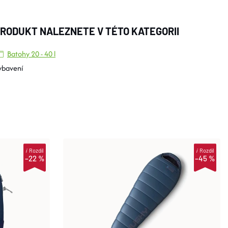
RODUKT NALEZNETE V TÉTO KATEGORII
Batohy 20 - 40 l
ybavení
i
Rozdíl
i
Rozdíl
–22 %
–45 %