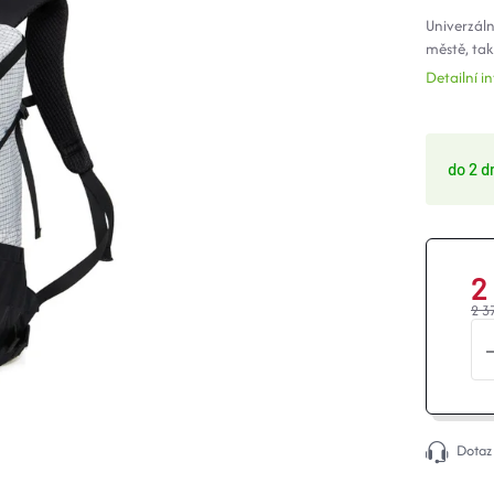
Univerzáln
městě, tak 
Detailní 
do 2 d
2
2 3
Dotaz