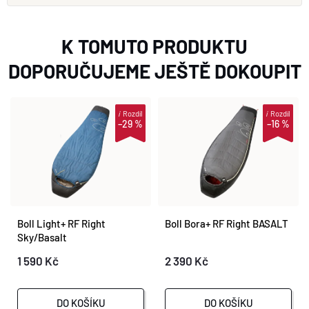
K TOMUTO PRODUKTU
DOPORUČUJEME JEŠTĚ DOKOUPIT
i
Rozdíl
i
Rozdíl
–29 %
–16 %
Boll Light+ RF Right
Boll Bora+ RF Right BASALT
Sky/Basalt
1 590 Kč
2 390 Kč
DO KOŠÍKU
DO KOŠÍKU