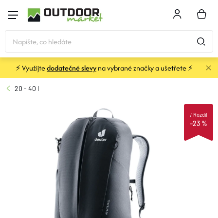
Přejít
na
NÁKU
obsah
KOŠÍK
⚡ Využijte
dodatečné slevy
na vybrané značky a ušetřete ⚡
STANY
20 - 40 l
SPACÁKY
i
Rozdíl
–23 %
BATOHY A TAŠKY
KARIMATKY
OBLEČENÍ