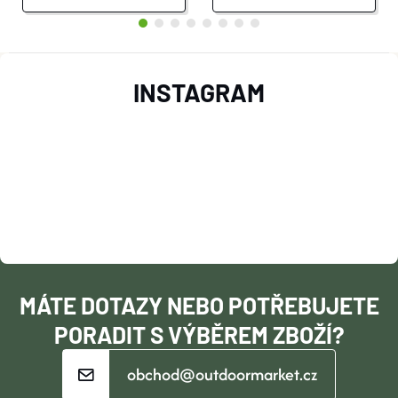
Z
INSTAGRAM
Á
P
A
T
Í
MÁTE DOTAZY NEBO POTŘEBUJETE
PORADIT S VÝBĚREM ZBOŽÍ?
obchod@outdoormarket.cz