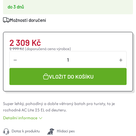
O nás
Moje objednávka
do 3 dnů
Možnosti doručení
2 309 Kč
2 999 Kč
(doporučená cena výrobce)
VLOŽIT DO KOŠÍKU
Super lehký, pohodlný a dobře větraný batoh pro turisty, to je
rozhodně AC Lite 25 EL od deuteru.
Detailní informace
Dotaz k produktu
Hlídací pes