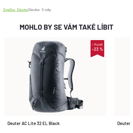
Značka:
Deuter
Záruka
:
2 roky
MOHLO BY SE VÁM TAKÉ LÍBIT
i
Rozdíl
–23 %
Deuter AC Lite 32 EL Black
Deuter 