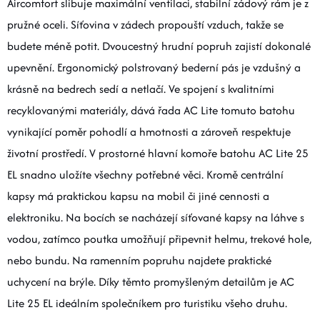
Aircomfort slibuje maximální ventilaci, stabilní zádový rám je z
pružné oceli. Síťovina v zádech propouští vzduch, takže se
budete méně potit. Dvoucestný hrudní popruh zajistí dokonalé
upevnění. Ergonomický polstrovaný bederní pás je vzdušný a
krásně na bedrech sedí a netlačí. Ve spojení s kvalitními
recyklovanými materiály, dává řada AC Lite tomuto batohu
vynikající poměr pohodlí a hmotnosti a zároveň respektuje
životní prostředí. V prostorné hlavní komoře batohu AC Lite 25
EL snadno uložíte všechny potřebné věci. Kromě centrální
kapsy má praktickou kapsu na mobil či jiné cennosti a
elektroniku. Na bocích se nacházejí síťované kapsy na láhve s
vodou, zatímco poutka umožňují připevnit helmu, trekové hole,
nebo bundu. Na ramenním popruhu najdete praktické
uchycení na brýle. Díky těmto promyšleným detailům je AC
Lite 25 EL ideálním společníkem pro turistiku všeho druhu.