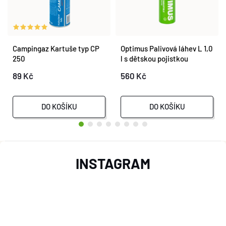
Campingaz Kartuše typ CP
Optimus Palivová láhev L 1,0
250
l s dětskou pojistkou
89 Kč
560 Kč
DO KOŠÍKU
DO KOŠÍKU
Z
INSTAGRAM
Á
P