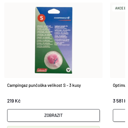
AKCE BU
Campingaz punčoška velikost S - 3 kusy
Optimus
219 Kč
3 581 K
ZOBRAZIT