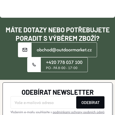
A
T
Í
MÁTE DOTAZY NEBO POTŘEBUJETE
PORADIT S VÝBĚREM ZBOŽÍ?
obchod@outdoormarket.cz
+420 778 037 100
PO - PÁ 8:00 - 17:00
ODEBÍRAT NEWSLETTER
ODEBÍRAT
Vložením e-mailu souhlasíte s
podmínkami ochrany osobních údajů