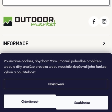
INFORMACE
O NÁKUPU
Používáme cookies, abychom Vám umožnili pohodlné prohlížení
webu a díky analýze provozu webu neustále zlepšovali jeho funkce,
výkon a použitelnost.
KONTAKTNÍ ÚDAJE
Nastavení
Odmítnout
Souhlasím
Copyright 2026
OutdoorMarket
. Všechna práva vyhrazena.
Vytvořil Shoptet