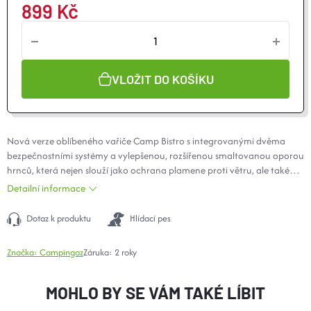
899 Kč
O nás
Moje objednávka
VLOŽIT DO KOŠÍKU
Nová verze oblíbeného vařiče Camp Bistro s integrovanými dvěma
bezpečnostními systémy a vylepšenou, rozšířenou smaltovanou oporou
hrnců, která nejen slouží jako ochrana plamene proti větru, ale také
zaručuje větší bezpečnost při používání. Výkon: 2200 W.
Detailní informace
Piezozapalování.
Dotaz k produktu
Hlídací pes
Značka:
Campingaz
Záruka
:
2 roky
MOHLO BY SE VÁM TAKÉ LÍBIT