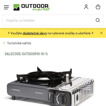
Přejít
na
NÁKU
obsah
KOŠÍK
⚡ Využijte
dodatečné slevy
na vybrané značky a ušetřete ⚡
STANY
Turistické vařiče
SPACÁKY
SALECODE:OUTDOOR10:10:%
BATOHY A TAŠKY
KARIMATKY
OBLEČENÍ