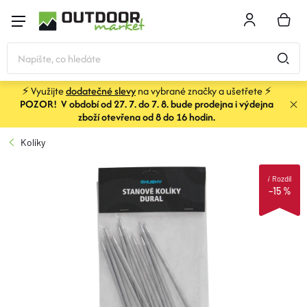
Přejít
na
NÁKU
obsah
KOŠÍK
⚡ Využijte
dodatečné slevy
na vybrané značky a ušetřete ⚡
POZOR! V období od 27. 7. do 7. 8. bude prodejna i výdejna
STANY
zboží otevřena od 8 do 16 hodin.
Kolíky
SPACÁKY
i
Rozdíl
–15 %
BATOHY A TAŠKY
KARIMATKY
OBLEČENÍ