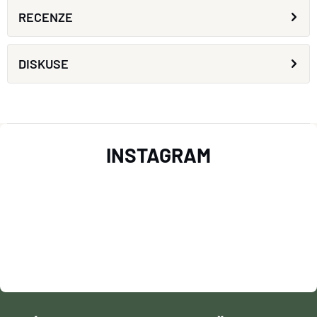
RECENZE
DISKUSE
Z
INSTAGRAM
Á
P
A
T
Í