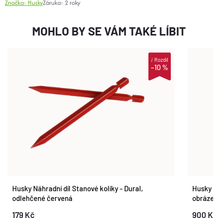
Značka:
Husky
Záruka
:
2 roky
MOHLO BY SE VÁM TAKÉ LÍBIT
i
Rozdíl
–10 %
Husky Náhradní díl Stanové kolíky - Dural,
Husky S
odlehčené červená
obrázek
179 Kč
900 Kč