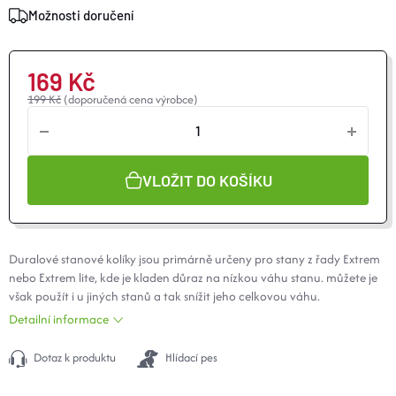
O nás
Moje objednávka
Možnosti doručení
169 Kč
199 Kč
(doporučená cena výrobce)
VLOŽIT DO KOŠÍKU
Duralové stanové kolíky jsou primárně určeny pro stany z řady Extrem
nebo Extrem lite, kde je kladen důraz na nízkou váhu stanu. můžete je
však použít i u jiných stanů a tak snížit jeho celkovou váhu.
Detailní informace
Dotaz k produktu
Hlídací pes