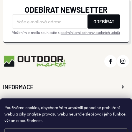
ODEBÍRAT NEWSLETTER
ODEBÍRAT
Vložením e-mailu souhlasíte s
podmínkami ochrany osobních údajů
INFORMACE
O NÁKUPU
Používáme cookies, abychom Vám umožnili pohodlné prohlížení
webu a díky analýze provozu webu neustále zlepšovali jeho funkce,
výkon a použitelnost.
KONTAKTNÍ ÚDAJE