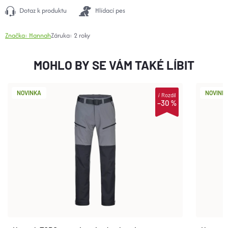
Dotaz k produktu
Hlídací pes
Značka:
Hannah
Záruka
:
2 roky
MOHLO BY SE VÁM TAKÉ LÍBIT
NOVINKA
NOVINK
i
Rozdíl
–30 %