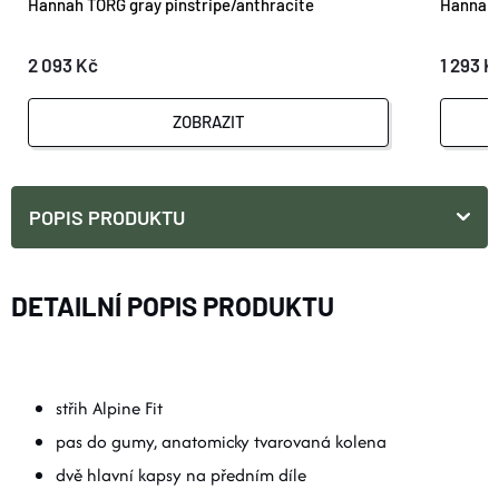
Hannah TORG gray pinstripe/anthracite
Hannah 
2 093 Kč
1 293 K
ZOBRAZIT
POPIS PRODUKTU
DETAILNÍ POPIS PRODUKTU
střih Alpine Fit
pas do gumy, anatomicky tvarovaná kolena
dvě hlavní kapsy na předním díle