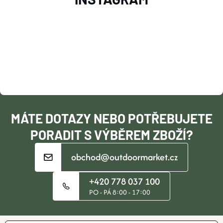
Á
P
A
T
Í
MÁTE DOTAZY NEBO POTŘEBUJETE
PORADIT S VÝBĚREM ZBOŽÍ?
obchod@outdoormarket.cz
+420 778 037 100
PO - PÁ 8:00 - 17:00