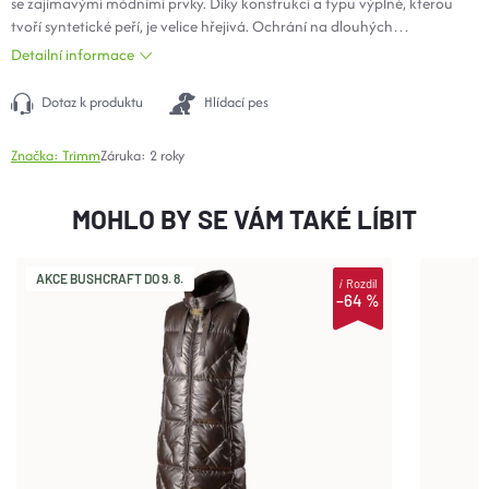
se zajímavými módními prvky. Díky konstrukci a typu výplně, kterou
tvoří syntetické peří, je velice hřejivá. Ochrání na dlouhých
procházkách přírodou i ve víru velkoměsta.
Detailní informace
Dotaz k produktu
Hlídací pes
Značka:
Trimm
Záruka
:
2 roky
MOHLO BY SE VÁM TAKÉ LÍBIT
AKCE BUSHCRAFT DO 9. 8.
i
Rozdíl
–64 %