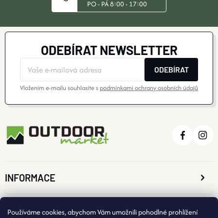
PO - PÁ 8:00 - 17:00
ODEBÍRAT NEWSLETTER
ODEBÍRAT
Vložením e-mailu souhlasíte s
podmínkami ochrany osobních údajů
INFORMACE
O NÁKUPU
Používáme cookies, abychom Vám umožnili pohodlné prohlížení