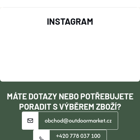
Z
INSTAGRAM
Á
P
A
T
Í
MÁTE DOTAZY NEBO POTŘEBUJETE
PORADIT S VÝBĚREM ZBOŽÍ?
obchod@outdoormarket.cz
+420 778 037 100