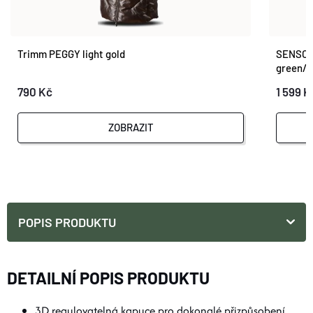
Trimm PEGGY light gold
SENSOR
green/d
790 Kč
1 599 K
ZOBRAZIT
POPIS PRODUKTU
DETAILNÍ POPIS PRODUKTU
3D regulovatelná kapuce pro dokonalé přizpůsobení