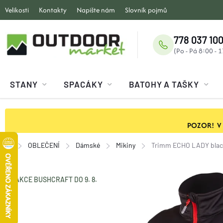
Přejít
Velikosti
Kontakty
Napište nám
Slovník pojmů
na
obsah
778 037 100
STANY
SPACÁKY
BATOHY A TAŠKY
POZOR! V ob
OBLEČENÍ
Dámské
Mikiny
Trimm ECHO LADY blac
Domů
AKCE BUSHCRAFT DO 9. 8.