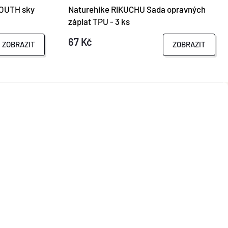
OUTH sky
Naturehike RIKUCHU Sada opravných
záplat TPU - 3 ks
67 Kč
ZOBRAZIT
ZOBRAZIT