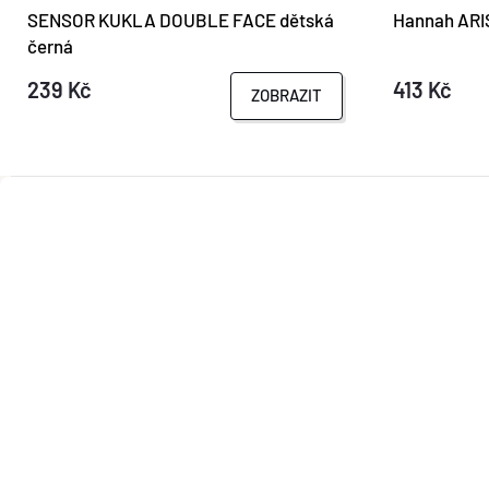
SENSOR KUKLA DOUBLE FACE dětská
Hannah ARIS
černá
239 Kč
413 Kč
ZOBRAZIT
Z
Á
P
A
T
Í