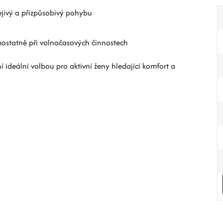
řejivý a přizpůsobivý pohybu
mostatně při volnočasových činnostech
í ideální volbou pro aktivní ženy hledající komfort a