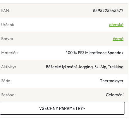
EAN
:
8595225545372
Určení
:
dámské
Barva
:
černá
Materiál
:
100 % PES Microfleece Spandex
Aktivity
:
Běžecké lyžování, Jogging, Ski Alp, Trekking
Série
:
Thermolayer
Sezóna
:
Celoroční
VŠECHNY PARAMETRY