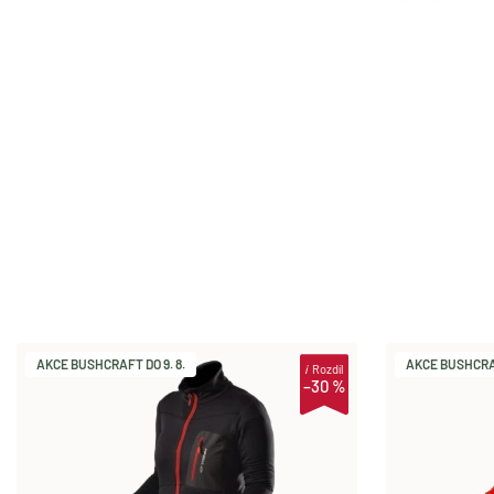
AKCE BUSHCRAFT DO 9. 8.
AKCE BUSHCRAF
i
Rozdíl
–30 %