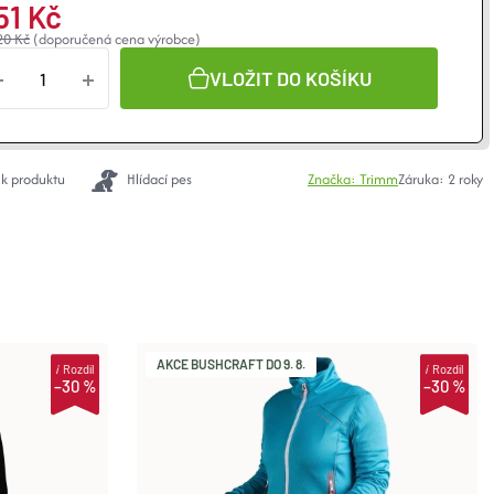
51 Kč
20 Kč
(doporučená cena výrobce)
VLOŽIT DO KOŠÍKU
 k produktu
Hlídací pes
Značka:
Trimm
Záruka
:
2 roky
AKCE BUSHCRAFT DO 9. 8.
i
Rozdíl
i
Rozdíl
–30 %
–30 %