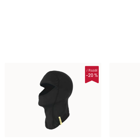
i
Rozdíl
–20 %