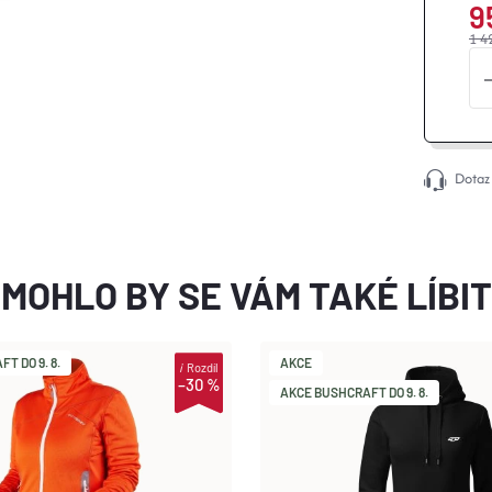
9
1 4
Dotaz
MOHLO BY SE VÁM TAKÉ LÍBIT
T DO 9. 8.
AKCE
i
Rozdíl
–30 %
AKCE BUSHCRAFT DO 9. 8.