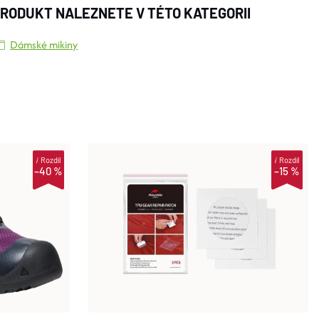
RODUKT NALEZNETE V TÉTO KATEGORII
Dámské mikiny
i
Rozdíl
i
Rozdíl
–40 %
–15 %