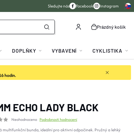
Sledujte nás
Facebook
Instagram
Prázdný košík
NÁKUPNÍ
KOŠÍK
DOPLŇKY
VYBAVENÍ
CYKLISTIKA
16 hodin.
MM ECHO LADY BLACK
Neohodnoceno
Podrobnosti hodnocení
á multifunkční bunda, ideální pro aktivní odpočinek. Pružný a lehký