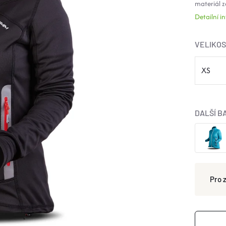
materiál z
Detailní 
VELIKO
DALŠÍ B