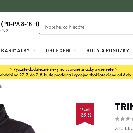
 (PO-PÁ 8-16 H)
KARIMATKY
OBLEČENÍ
BOTY A PONOŽKY
⚡ Využijte
dodatečné slevy
na vybrané značky a ušetřete ⚡
dobí od 27. 7. do 7. 8. bude prodejna i výdejna zboží otevřena od 8 do 
k
TRI
i
Rozdíl
–33 %
Velmi lehk