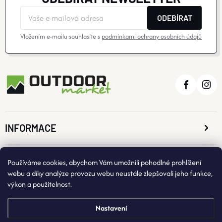
ODEBÍRAT
Vložením e-mailu souhlasíte s
podmínkami ochrany osobních údajů
INFORMACE
O NÁKUPU
Používáme cookies, abychom Vám umožnili pohodlné prohlížení
webu a díky analýze provozu webu neustále zlepšovali jeho funkce,
výkon a použitelnost.
KONTAKTNÍ ÚDAJE
Nastavení