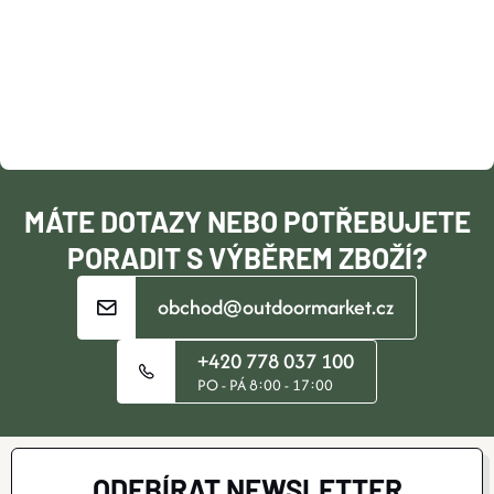
P
A
T
Í
MÁTE DOTAZY NEBO POTŘEBUJETE
PORADIT S VÝBĚREM ZBOŽÍ?
obchod@outdoormarket.cz
+420 778 037 100
PO - PÁ 8:00 - 17:00
ODEBÍRAT NEWSLETTER