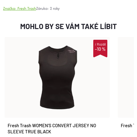
Značka:
Fresh Trash
Záruka
:
2 roky
MOHLO BY SE VÁM TAKÉ LÍBIT
i
Rozdíl
–10 %
Fresh Trash WOMEN'S CONVERT JERSEY NO
Fresh T
SLEEVE TRUE BLACK