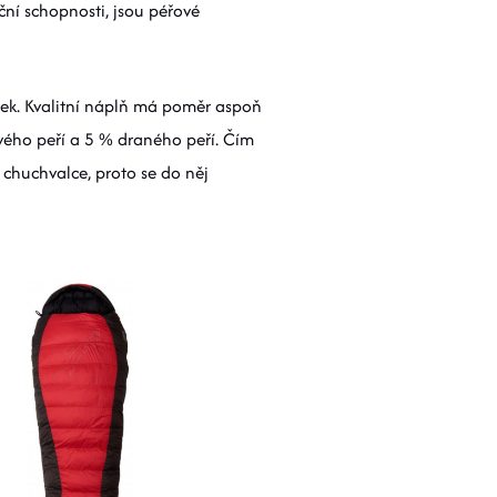
lační schopnosti, jsou péřové
rek. Kvalitní náplň má poměr aspoň
ho peří a 5 % draného peří. Čím
t chuchvalce, proto se do něj