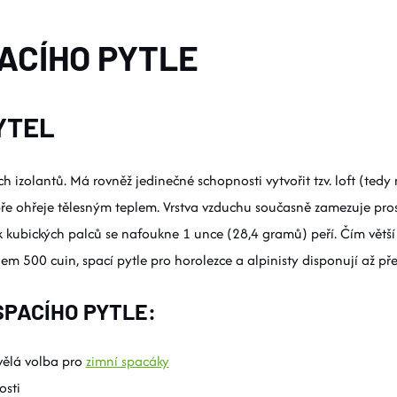
ACÍHO PYTLE
YTEL
ch izolantů. Má rovněž jedinečné schopnosti vytvořit tzv. loft (te
ře ohřeje tělesným teplem. Vrstva vzduchu současně zamezuje pros
ik kubických palců se nafoukne 1 unce (28,4 gramů) peří. Čím větší
olem 500 cuin, spací pytle pro horolezce a alpinisty disponují až př
PACÍHO PYTLE:
kvělá volba pro
zimní spacáky
osti