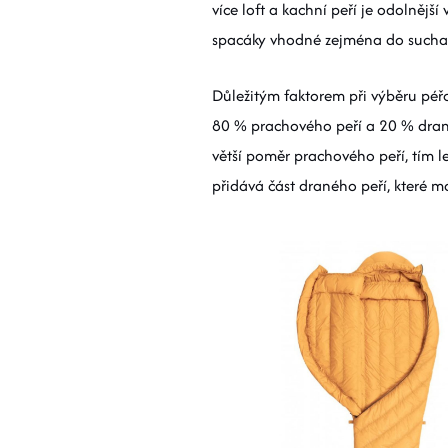
více loft a kachní peří je odolnější
spacáky vhodné zejména do sucha
Důležitým faktorem při výběru péř
80 % prachového peří a 20 % drané
větší poměr prachového peří, tím lep
přidává část draného peří, které 