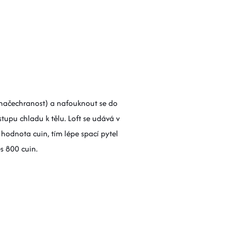
dy načechranost) a nafouknout se do
tupu chladu k tělu. Loft se udává v
 hodnota cuin, tím lépe spací pytel
es 800 cuin.