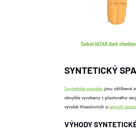
Turbat ULTAR dark chedda
SYNTETICKÝ SPA
Syntetické spacáky
jsou oblíbené z
obvykle vyrobeny z plastového recy
výrobě třísezónních a
letních spac
VÝHODY SYNTETICKÉ