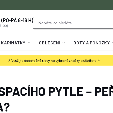
 (PO-PÁ 8-16 H)
KARIMATKY
OBLEČENÍ
BOTY A PONOŽKY
⚡ Využijte
dodatečné slevy
na vybrané značky a ušetřete ⚡
SPACÍHO PYTLE – PEŘ
A?