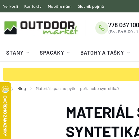
Přejít
Velikosti
Kontakty
Napište nám
Slovník pojmů
na
obsah
778 037 100
STANY
SPACÁKY
BATOHY A TAŠKY
Blog
Materiál spacího pytle – peří, nebo syntetika?
Domů
MATERIÁL 
SYNTETIK