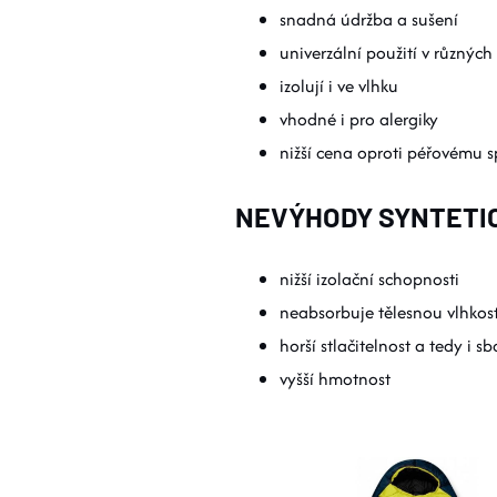
snadná údržba a sušení
univerzální použití v různý
izolují i ve vlhku
vhodné i pro alergiky
nižší cena oproti péřovému s
NEVÝHODY SYNTETIC
nižší izolační schopnosti
neabsorbuje tělesnou vlhkos
horší stlačitelnost a tedy i 
vyšší hmotnost