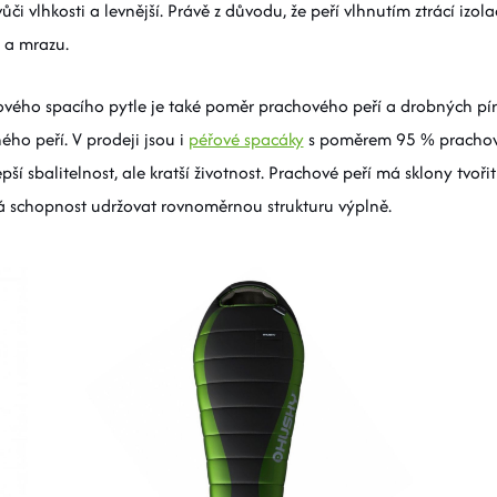
 vůči vlhkosti a levnější. Právě z důvodu, že peří vlhnutím ztrácí izo
 a mrazu.
ového spacího pytle je také poměr prachového peří a drobných pí
ho peří. V prodeji jsou i
péřové spacáky
s poměrem 95 % prachové
ší sbalitelnost, ale kratší životnost. Prachové peří má sklony tvoři
má schopnost udržovat rovnoměrnou strukturu výplně.