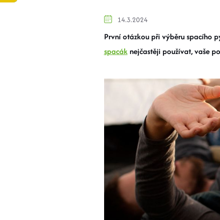
14.3.2024
První otázkou při výběru spacího p
spacák
nejčastěji používat, vaše p