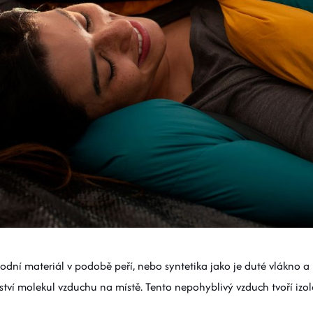
rodní materiál v podobě peří, nebo syntetika jako je duté vlákno a
ství molekul vzduchu na místě. Tento nepohyblivý vzduch tvoří izol