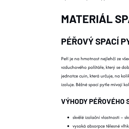
MATERIÁL SP
PÉŘOVÝ SPACÍ P
Peří je na hmotnost nejlehčí ze vše
vzduchového polštáře, který se dob
jednotce cuin, která určuje, na kol
izoluje. Běžné spací pytle mívají k
VÝHODY PÉŘOVÉHO S
skvělé izolační vlastnosti – s
vysoká absorpce tělesné vlhk