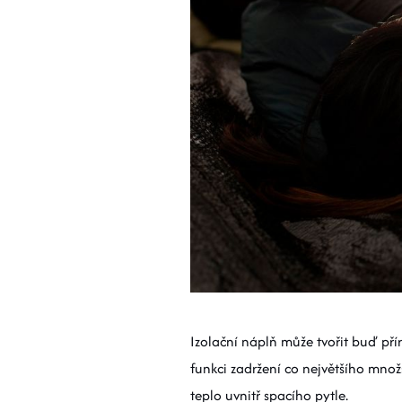
Izolační náplň může tvořit buď pří
funkci zadržení co největšího množ
teplo uvnitř spacího pytle.