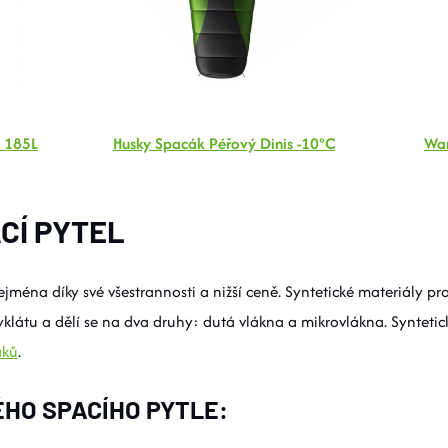
r 185L
Husky Spacák Péřový Dinis -10°C
War
CÍ PYTEL
ejména díky své všestrannosti a nižší ceně. Syntetické materiály pr
klátu a dělí se na dva druhy: dutá vlákna a mikrovlákna. Syntetick
áků
.
HO SPACÍHO PYTLE: