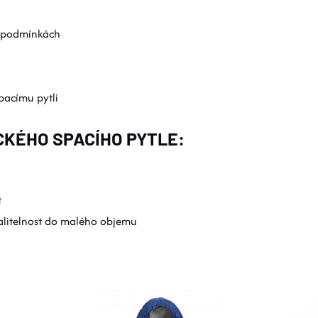
ch podmínkách
pacímu pytli
KÉHO SPACÍHO PYTLE:
t
sbalitelnost do malého objemu