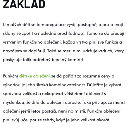
ZÁKLAD
O nás
Moje objednávka
U malých dětí se termoregulace vyvíjí postupně, a proto mají
sklony se zpotit a následně prochladnout. Tomu se dá předejit
vrstvením funkčního oblečení. Každá vrstva plní své funkce a
navzájem se doplňují. Také se mezi nimi udržuje vzduch, který
poskytuje tolik potřebný tepelný komfort.
Funkční
dětské oblečení
se dá pořídit za rozumné ceny a
výhodou je jeho široká kombinovatelnost. Důležité je vybrat
správnou velikost a nekupovat větší zimní oblečení s
myšlenkou, že dítě do oblečení doroste. Také přístup, že menší
oblečení ještě letos postačí, není na místě. Funkční oblečení
plní svůj účel pouze tehdy, když je jeho velikost akorát.