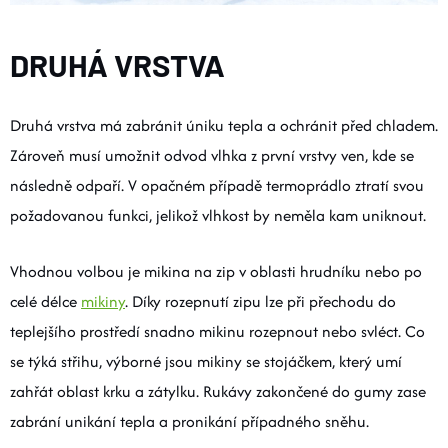
DRUHÁ VRSTVA
Druhá vrstva má zabránit úniku tepla a ochránit před chladem.
Zároveň musí umožnit odvod vlhka z první vrstvy ven, kde se
následně odpaří. V opačném případě termoprádlo ztratí svou
požadovanou funkci, jelikož vlhkost by neměla kam uniknout.
Vhodnou volbou je mikina na zip v oblasti hrudníku nebo po
celé délce
mikiny
. Díky rozepnutí zipu lze při přechodu do
teplejšího prostředí snadno mikinu rozepnout nebo svléct. Co
se týká střihu, výborné jsou mikiny se stojáčkem, který umí
zahřát oblast krku a zátylku. Rukávy zakončené do gumy zase
zabrání unikání tepla a pronikání případného sněhu.