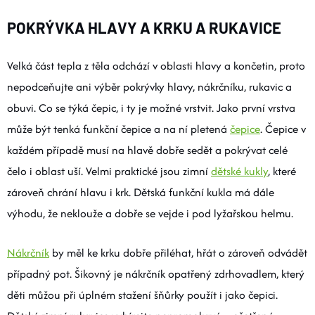
POKRÝVKA HLAVY A KRKU A RUKAVICE
Velká část tepla z těla odchází v oblasti hlavy a končetin, proto
nepodceňujte ani výběr pokrývky hlavy, nákrčníku, rukavic a
obuvi. Co se týká čepic, i ty je možné vrstvit. Jako první vrstva
může být tenká funkční čepice a na ní pletená
čepice
. Čepice v
každém případě musí na hlavě dobře sedět a pokrývat celé
čelo i oblast uší. Velmi praktické jsou zimní
dětské kukly
, které
zároveň chrání hlavu i krk. Dětská funkční kukla má dále
výhodu, že neklouže a dobře se vejde i pod lyžařskou helmu.
Nákrčník
by měl ke krku dobře přiléhat, hřát o zároveň odvádět
případný pot. Šikovný je nákrčník opatřený zdrhovadlem, který
děti můžou při úplném stažení šňůrky použít i jako čepici.