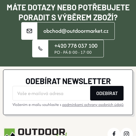
Í
MÁTE DOTAZY NEBO POTŘEBUJETE
PORADIT S VÝBĚREM ZBOŽÍ?
obchod@outdoormarket.cz
+420 778 037 100
PO - PÁ 8:00 - 17:00
ODEBÍRAT NEWSLETTER
ODEBÍRAT
Vložením e-mailu souhlasíte s
podmínkami ochrany osobních údajů