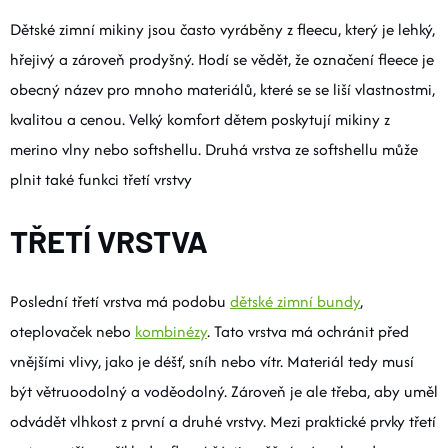
Dětské zimní mikiny jsou často vyráběny z fleecu, který je lehký,
hřejivý a zároveň prodyšný. Hodí se vědět, že označení fleece je
obecný název pro mnoho materiálů, které se se liší vlastnostmi,
kvalitou a cenou. Velký komfort dětem poskytují mikiny z
merino vlny nebo softshellu. Druhá vrstva ze softshellu může
plnit také funkci třetí vrstvy
TŘETÍ VRSTVA
Poslední třetí vrstva má podobu
dětské zimní bundy
,
oteplovaček nebo
kombinézy
. Tato vrstva má ochránit před
vnějšími vlivy, jako je déšť, sníh nebo vítr. Materiál tedy musí
být větruoodolný a voděodolný. Zároveň je ale třeba, aby uměl
odvádět vlhkost z první a druhé vrstvy. Mezi praktické prvky třetí