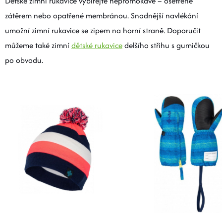
Dětské zimní rukavice vybírejte nepromokavé – ošetřené
zátěrem nebo opatřené membránou. Snadnější navlékání
umožní zimní rukavice se zipem na horní straně. Doporučit
můžeme také zimní
dětské rukavice
delšího střihu s gumičkou
po obvodu.