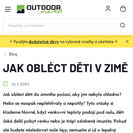
Přejít
na
NÁKU
obsah
KOŠÍK
⚡ Využijte
dodatečné slevy
na vybrané značky a ušetřete ⚡
STANY
Blog
JAK OBLÉCT DĚTI V ZIMĚ
SPACÁKY
BATOHY A TAŠKY
16.1.2024
Jak obléct děti do zimního počasí, aby jim nebylo chladno?
KARIMATKY
Nebo se naopak nepřehřívaly a nepotily? Tyto otázky si
klademe hlavně, když venkovní teploty padají pod nulu, děti
čeká delší pobyt venku nebo je trápí oslabená imunita. Pokud
OBLEČENÍ
ale budete následovat naše tipy, nemusíte si už o tepelný