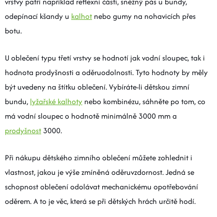
vrstvy patří například reflexní části, sněžný pás u bundy,
odepínací kšandy u
kalhot
nebo gumy na nohavicích přes
botu.
U oblečení typu třetí vrstvy se hodnotí jak vodní sloupec, tak i
hodnota prodyšnosti a oděruodolnosti. Tyto hodnoty by měly
být uvedeny na štítku oblečení. Vybíráte-li dětskou zimní
bundu,
lyžařské kalhoty
nebo kombinézu, sáhněte po tom, co
má vodní sloupec o hodnotě minimálně 3000 mm a
prodyšnost
3000.
Při nákupu dětského zimního oblečení můžete zohlednit i
vlastnost, jakou je výše zmíněná oděruvzdornost. Jedná se
schopnost oblečení odolávat mechanickému opotřebování
oděrem. A to je věc, která se při dětských hrách určitě hodí.