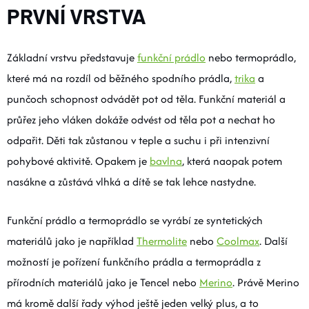
PRVNÍ VRSTVA
Základní vrstvu představuje
funkční prádlo
nebo termoprádlo,
které má na rozdíl od běžného spodního prádla,
trika
a
punčoch schopnost odvádět pot od těla. Funkční materiál a
průřez jeho vláken dokáže odvést od těla pot a nechat ho
odpařit. Děti tak zůstanou v teple a suchu i při intenzivní
pohybové aktivitě. Opakem je
bavlna
, která naopak potem
nasákne a zůstává vlhká a dítě se tak lehce nastydne.
Funkční prádlo a termoprádlo se vyrábí ze syntetických
materiálů jako je například
Thermolite
nebo
Coolmax
. Další
možností je pořízení funkčního prádla a termoprádla z
přírodních materiálů jako je Tencel nebo
Merino
. Právě Merino
má kromě další řady výhod ještě jeden velký plus, a to