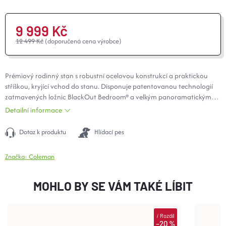
O nás
Moje objednávka
9 999 Kč
12 499 Kč
(doporučená cena výrobce)
Prémiový rodinný stan s robustní ocelovou konstrukcí a praktickou
stříškou, kryjící vchod do stanu. Disponuje patentovanou technologií
zatmavených ložnic
BlackOut
Bedroom® a velkým panoramatickým
oknem v hale.
Detailní informace
Dotaz k produktu
Hlídací pes
Značka:
Coleman
MOHLO BY SE VÁM TAKÉ LÍBIT
i
Rozdíl
–20 %