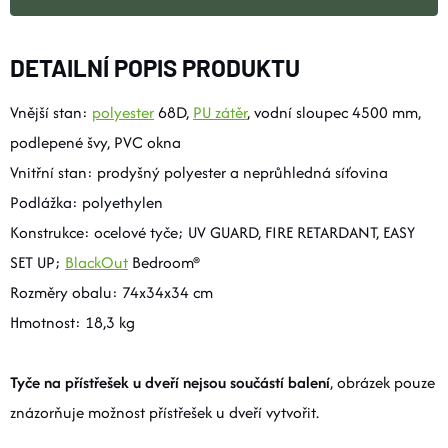
DETAILNÍ POPIS PRODUKTU
Vnější stan:
polyester
68D,
PU zátěr
, vodní sloupec 4500 mm,
podlepené švy, PVC okna
Vnitřní stan: prodyšný polyester a neprůhledná síťovina
Podlážka: polyethylen
Konstrukce: ocelové tyče; UV GUARD, FIRE RETARDANT, EASY
SET UP;
BlackOut
Bedroom®
Rozměry obalu:
74x34x34
cm
Hmotnost: 18,3 kg
Tyče na přístřešek u dveří nejsou součástí balení
, obrázek pouze
znázorňuje možnost přístřešek u dveří vytvořit.