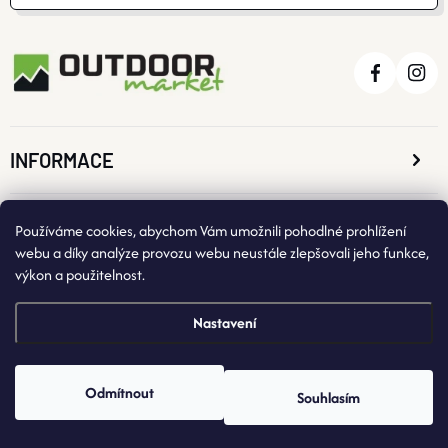
INFORMACE
O NÁKUPU
Používáme cookies, abychom Vám umožnili pohodlné prohlížení
webu a díky analýze provozu webu neustále zlepšovali jeho funkce,
výkon a použitelnost.
KONTAKTNÍ ÚDAJE
Nastavení
Odmítnout
Souhlasím
Copyright 2026
OutdoorMarket
. Všechna práva vyhrazena.
Vytvořil Shoptet