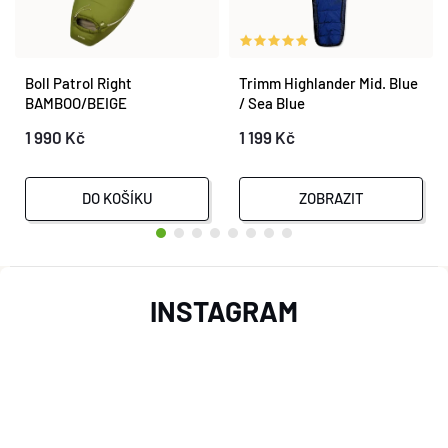
Boll Patrol Right
Trimm Highlander Mid. Blue
BAMBOO/BEIGE
/ Sea Blue
1 990 Kč
1 199 Kč
DO KOŠÍKU
ZOBRAZIT
Z
INSTAGRAM
Á
P
A