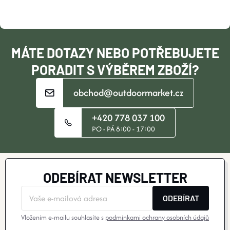
T
Í
MÁTE DOTAZY NEBO POTŘEBUJETE
PORADIT S VÝBĚREM ZBOŽÍ?
obchod@outdoormarket.cz
+420 778 037 100
PO - PÁ 8:00 - 17:00
ODEBÍRAT NEWSLETTER
ODEBÍRAT
Vložením e-mailu souhlasíte s
podmínkami ochrany osobních údajů