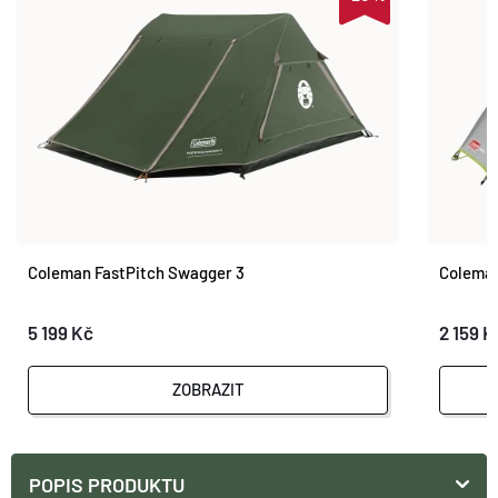
Coleman FastPitch Swagger 3
Coleman
5 199 Kč
2 159 K
ZOBRAZIT
POPIS PRODUKTU