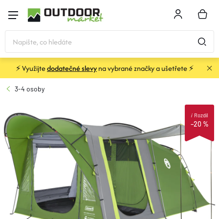
Přejít
na
NÁKU
obsah
KOŠÍK
⚡ Využijte
dodatečné slevy
na vybrané značky a ušetřete ⚡
STANY
3-4 osoby
SPACÁKY
i
Rozdíl
–20 %
BATOHY A TAŠKY
KARIMATKY
OBLEČENÍ