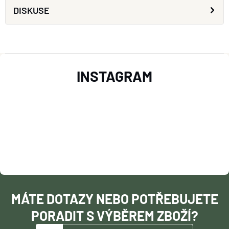
DISKUSE
Z
INSTAGRAM
Á
P
A
T
Í
MÁTE DOTAZY NEBO POTŘEBUJETE
PORADIT S VÝBĚREM ZBOŽÍ?