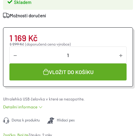
Skladem
O nás
Moje objednávka
Možnosti doručení
1 169 Kč
1 299 Kč
(doporučená cena výrobce)
VLOŽIT DO KOŠÍKU
Ultralehká USB čelovka v které se nezapotíte.
Detailní informace
Dotaz k produktu
Hlídací pes
Značka:
BioLite
Záruka
:
2 roky