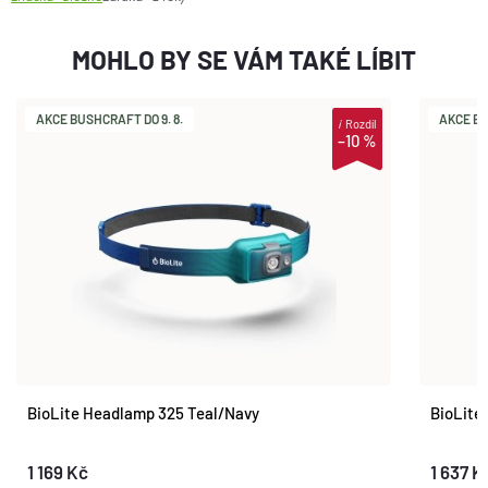
MOHLO BY SE VÁM TAKÉ LÍBIT
AKCE BUSHCRAFT DO 9. 8.
AKCE BU
i
Rozdíl
–10 %
BioLite Headlamp 325 Teal/Navy
BioLite
1 169 Kč
1 637 K